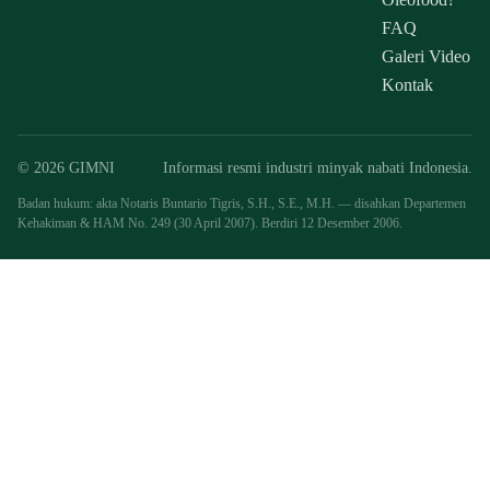
FAQ
Galeri Video
Kontak
© 2026 GIMNI
Informasi resmi industri minyak nabati Indonesia.
Badan hukum: akta Notaris Buntario Tigris, S.H., S.E., M.H. — disahkan Departemen
Kehakiman & HAM No. 249 (30 April 2007). Berdiri 12 Desember 2006.