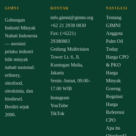
GIMNI
KONTAK
NAVIGASI
info.gimni@gimni.org
Tentang
Gabungan
+62 21 2938 0830
GIMNI
Industri Minyak
Fax: (+6221)
Anggota
Nabati Indonesia
29380883
Palm Oil
— asosiasi
Gedung Multivision
Today
pelaku industri
Tower Lt. 6, Jl.
Harga CPO
hilir minyak
Kuningan Mulia,
& PKO
nabati nasional:
Jakarta
Harga
refinery,
Senin–Jumat, 09.00–
Minyak
oleofood,
17.00 WIB
Goreng
oleokimia, dan
Regulasi
Instagram
biodiesel.
Harga
YouTube
Berdiri sejak
Referensi
TikTok
2006.
CPO
Apa itu
Oleofood?