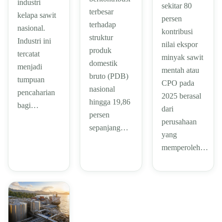
industri
sekitar 80
terbesar
kelapa sawit
persen
terhadap
nasional.
kontribusi
struktur
Industri ini
nilai ekspor
produk
tercatat
minyak sawit
domestik
menjadi
mentah atau
bruto (PDB)
tumpuan
CPO pada
nasional
pencaharian
2025 berasal
hingga 19,86
bagi…
dari
persen
perusahaan
sepanjang…
yang
memperoleh…