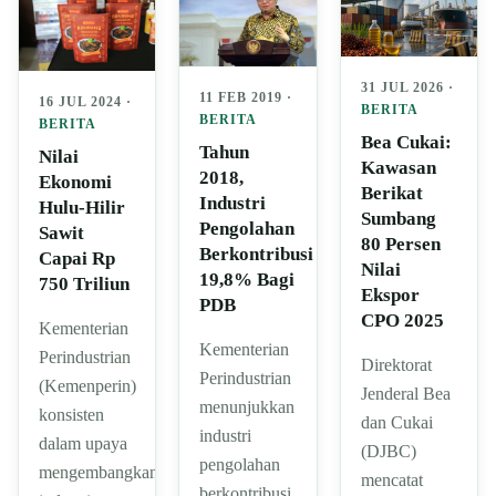
31 JUL 2026 ·
11 FEB 2019 ·
16 JUL 2024 ·
BERITA
BERITA
BERITA
Bea Cukai:
Tahun
Nilai
Kawasan
2018,
Ekonomi
Berikat
Industri
Hulu-Hilir
Sumbang
Pengolahan
Sawit
80 Persen
Berkontribusi
Capai Rp
Nilai
19,8% Bagi
750 Triliun
Ekspor
PDB
CPO 2025
Kementerian
Kementerian
Perindustrian
Direktorat
Perindustrian
(Kemenperin)
Jenderal Bea
menunjukkan
konsisten
dan Cukai
industri
dalam upaya
(DJBC)
pengolahan
mengembangkan
mencatat
berkontribusi