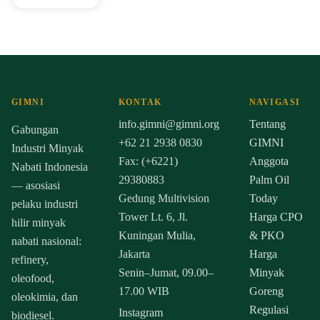
GIMNI
KONTAK
NAVIGASI
info.gimni@gimni.org
Tentang
Gabungan
+62 21 2938 0830
GIMNI
Industri Minyak
Fax: (+6221)
Anggota
Nabati Indonesia
29380883
Palm Oil
— asosiasi
Gedung Multivision
Today
pelaku industri
Tower Lt. 6, Jl.
Harga CPO
hilir minyak
Kuningan Mulia,
& PKO
nabati nasional:
Jakarta
Harga
refinery,
Senin–Jumat, 09.00–
Minyak
oleofood,
17.00 WIB
Goreng
oleokimia, dan
Regulasi
Instagram
biodiesel.