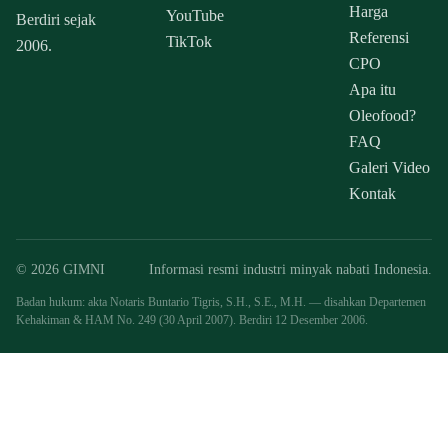
Harga
YouTube
Berdiri sejak
Referensi
TikTok
2006.
CPO
Apa itu
Oleofood?
FAQ
Galeri Video
Kontak
© 2026 GIMNI
Informasi resmi industri minyak nabati Indonesia.
Badan hukum: akta Notaris Buntario Tigris, S.H., S.E., M.H. — disahkan Departemen
Kehakiman & HAM No. 249 (30 April 2007). Berdiri 12 Desember 2006.