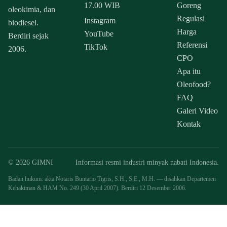
17.00 WIB
Goreng
oleokimia, dan
Regulasi
Instagram
biodiesel.
Harga
YouTube
Berdiri sejak
Referensi
TikTok
2006.
CPO
Apa itu
Oleofood?
FAQ
Galeri Video
Kontak
© 2026 GIMNI
Informasi resmi industri minyak nabati Indonesia.
Badan hukum: akta Notaris Buntario Tigris, S.H., S.E., M.H. — disahkan Departemen
Kehakiman & HAM No. 249 (30 April 2007). Berdiri 12 Desember 2006.