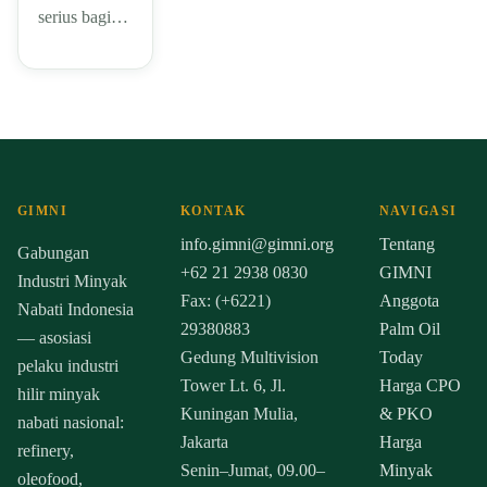
serius bagi…
GIMNI
KONTAK
NAVIGASI
info.gimni@gimni.org
Tentang
Gabungan
+62 21 2938 0830
GIMNI
Industri Minyak
Fax: (+6221)
Anggota
Nabati Indonesia
29380883
Palm Oil
— asosiasi
Gedung Multivision
Today
pelaku industri
Tower Lt. 6, Jl.
Harga CPO
hilir minyak
Kuningan Mulia,
& PKO
nabati nasional:
Jakarta
Harga
refinery,
Senin–Jumat, 09.00–
Minyak
oleofood,