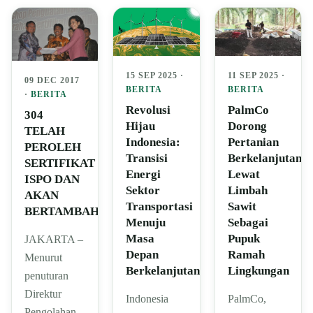
11 SEP 2025 ·
15 SEP 2025 ·
09 DEC 2017
BERITA
BERITA
·
BERITA
PalmCo
Revolusi
304
Dorong
Hijau
TELAH
Pertanian
Indonesia:
PEROLEH
Berkelanjutan
Transisi
SERTIFIKAT
Lewat
Energi
ISPO DAN
Limbah
Sektor
AKAN
Sawit
Transportasi
BERTAMBAH
Sebagai
Menuju
Pupuk
Masa
JAKARTA –
Ramah
Depan
Menurut
Lingkungan
Berkelanjutan
penuturan
Direktur
PalmCo,
Indonesia
Pengolahan