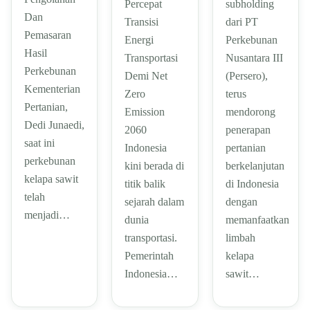
subholding
Percepat
Dan
dari PT
Transisi
Pemasaran
Perkebunan
Energi
Hasil
Nusantara III
Transportasi
Perkebunan
(Persero),
Demi Net
Kementerian
terus
Zero
Pertanian,
mendorong
Emission
Dedi Junaedi,
penerapan
2060
saat ini
pertanian
Indonesia
perkebunan
berkelanjutan
kini berada di
kelapa sawit
di Indonesia
titik balik
telah
dengan
sejarah dalam
menjadi…
memanfaatkan
dunia
limbah
transportasi.
kelapa
Pemerintah
sawit…
Indonesia…