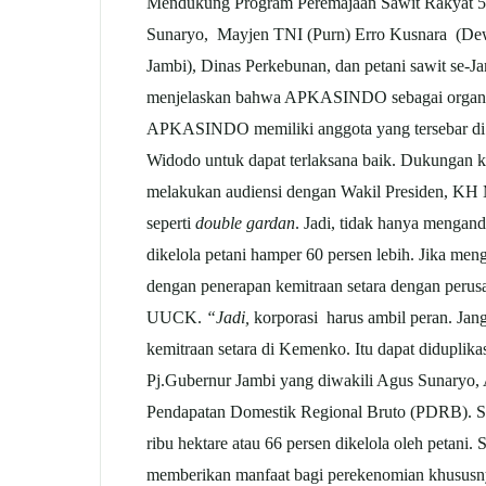
Mendukung Program Peremajaan Sawit Rakyat 500
Sunaryo, Mayjen TNI (Purn) Erro Kusnara 
Jambi), Dinas Perkebunan, dan petani sawit se
menjelaskan bahwa APKASINDO sebagai organisasi
APKASINDO memiliki anggota yang tersebar di 22
Widodo untuk dapat terlaksana baik. Dukungan 
melakukan audiensi dengan Wakil Presiden, KH M
seperti
double gardan
. Jadi, tidak hanya mengan
dikelola petani hamper 60 persen lebih. Jika meng
dengan penerapan kemitraan setara dengan perus
UUCK.
“Jadi,
korporasi harus ambil peran. Jan
kemitraan setara di Kemenko. Itu dapat didupli
Pj.Gubernur Jambi yang diwakili Agus Sunaryo,
Pendapatan Domestik Regional Bruto (PDRB). Sekt
ribu hektare atau 66 persen dikelola oleh petani.
memberikan manfaat bagi perekenomian khususnya 