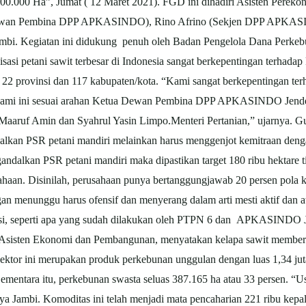
.000 Ha”, Jumat ( 12 Maret 2021). FGD ini dihadiri Asisten Perek
(Dewan Pembina DPP APKASINDO), Rino Afrino (Sekjen DPP APK
-Jambi. Kegiatan ini didukung penuh oleh Badan Pengelola Dana Perk
 petani sawit terbesar di Indonesia sangat berkepentingan terhadap
 provinsi dan 117 kabupaten/kota. “Kami sangat berkepentingan terh
kami ini sesuai arahan Ketua Dewan Pembina DPP APKASINDO Jendera
aaruf Amin dan Syahrul Yasin Limpo.Menteri Pertanian,” ujarnya. Gul
dalkan PSR petani mandiri melainkan harus menggenjot kemitraan deng
andalkan PSR petani mandiri maka dipastikan target 180 ribu hektare ti
ahaan. Disinilah, perusahaan punya bertanggungjawab 20 persen pola
gan menunggu harus ofensif dan menyerang dalam arti mesti aktif dan
kasi, seperti apa yang sudah dilakukan oleh PTPN 6 dan APKASINDO J
 Asisten Ekonomi dan Pembangunan, menyatakan kelapa sawit memberik
or ini merupakan produk perkebunan unggulan dengan luas 1,34 juta he
 Sementara itu, perkebunan swasta seluas 387.165 ha atau 33 persen.
“Us
Jambi. Komoditas ini telah menjadi mata pencaharian 221 ribu kepala