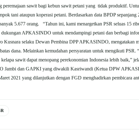
peremajaan sawit bagi kebun sawit petani yang tidak produktif. Untu
ok tani ataupun koperasi petani. Berdasarkan data BPDP sepanjang 
ebanyak 5.677 orang. “Tahun ini, kami menargetkan PSR seluas 15 ribu 
 dukungan APKASINDO untuk mendampingi petani dan berbagi inform
Erro Kusnara selaku Dewan Pembina DPP APKASINDO, mengatakan mom
sebatas dana. Melainkan kemudahan persyaratan untuk mengikuti PSR
kelapa sawit dapat menopang perekonomian Indonesia lebih baik,” je
Jambi dan GAPKI yang diwakili Kasriwandi (Ketua DPW APKASIND
 Maret 2021 yang dilanjutkan dengan FGD menghadirkan pembicara a
SR