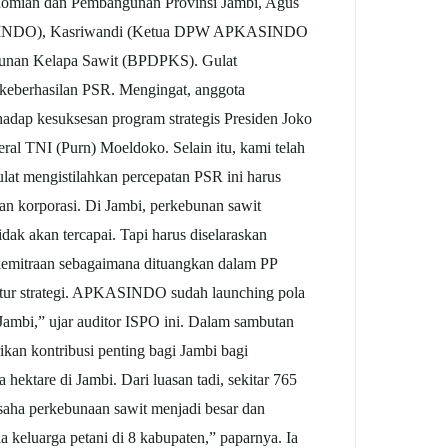
onomian dan Pembangunan Provinsi Jambi, Agus
ASINDO), Kasriwandi (Ketua DPW APKASINDO
ebunan Kelapa Sawit (BPDPKS). Gulat
 keberhasilan PSR. Mengingat, anggota
adap kesuksesan program strategis Presiden Joko
l TNI (Purn) Moeldoko. Selain itu, kami telah
at mengistilahkan percepatan PSR ini harus
an korporasi. Di Jambi, perkebunan sawit
dak akan tercapai. Tapi harus diselaraskan
 kemitraan sebagaimana dituangkan dalam PP
 atur strategi. APKASINDO sudah launching pola
ambi,” ujar auditor ISPO ini. Dalam sambutan
an kontribusi penting bagi Jambi bagi
ktare di Jambi. Dari luasan tadi, sekitar 765
aha perkebunaan sawit menjadi besar dan
 keluarga petani di 8 kabupaten,” paparnya. Ia