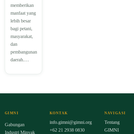
memberikan
manfaat yang
lebih besar
bagi petani,
masyarakat,
dan
pembangunan
daerah.…
GIMNI
KONTAK
NAVIGASI
info.gimni@gimni.org
Tentang
Gabungan
+62 21 2938 0830
GIMNI
Industri Minyak