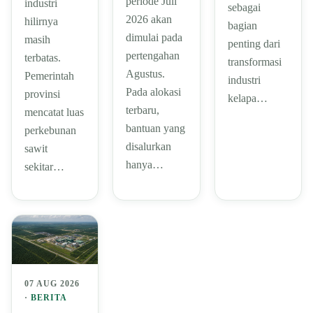
periode Juli
industri
sebagai
2026 akan
hilirnya
bagian
dimulai pada
masih
penting dari
pertengahan
terbatas.
transformasi
Agustus.
Pemerintah
industri
Pada alokasi
provinsi
kelapa…
terbaru,
mencatat luas
bantuan yang
perkebunan
disalurkan
sawit
hanya…
sekitar…
07 AUG 2026
·
BERITA