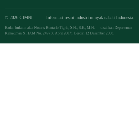
© 2026 GIMNI
Informasi resmi industri minyak nabati Indonesia.
Badan hukum: akta Notaris Buntario Tigris, S.H., S.E., M.H. — disahkan Departemen
Kehakiman & HAM No. 249 (30 April 2007). Berdiri 12 Desember 2006.