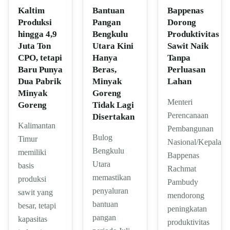
Kaltim
Bantuan
Bappenas
Produksi
Pangan
Dorong
hingga 4,9
Bengkulu
Produktivitas
Juta Ton
Utara Kini
Sawit Naik
CPO, tetapi
Hanya
Tanpa
Baru Punya
Beras,
Perluasan
Dua Pabrik
Minyak
Lahan
Minyak
Goreng
Menteri
Goreng
Tidak Lagi
Perencanaan
Disertakan
Kalimantan
Pembangunan
Bulog
Timur
Nasional/Kepala
Bengkulu
memiliki
Bappenas
Utara
basis
Rachmat
memastikan
produksi
Pambudy
penyaluran
sawit yang
mendorong
bantuan
besar, tetapi
peningkatan
pangan
kapasitas
produktivitas