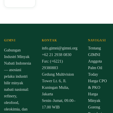
GIMNI
KONTAK
NAVIGASI
info.gimni@gimni.org
Tentang
Gabungan
+62 21 2938 0830
GIMNI
Industri Minyak
Fax: (+6221)
Anggota
Nabati Indonesia
29380883
Palm Oil
— asosiasi
Gedung Multivision
Today
pelaku industri
Tower Lt. 6, Jl.
Harga CPO
hilir minyak
Kuningan Mulia,
& PKO
nabati nasional:
Jakarta
Harga
refinery,
Senin–Jumat, 09.00–
Minyak
oleofood,
17.00 WIB
Goreng
oleokimia, dan