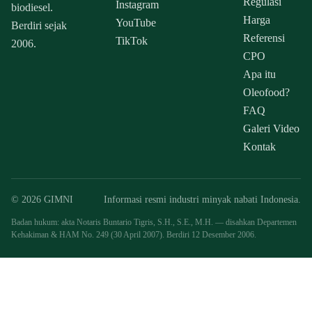
Regulasi
Instagram
biodiesel.
Harga
YouTube
Berdiri sejak
Referensi
TikTok
2006.
CPO
Apa itu
Oleofood?
FAQ
Galeri Video
Kontak
© 2026 GIMNI
Informasi resmi industri minyak nabati Indonesia.
Badan hukum: akta Notaris Buntario Tigris, S.H., S.E., M.H. — disahkan Departemen
Kehakiman & HAM No. 249 (30 April 2007). Berdiri 12 Desember 2006.