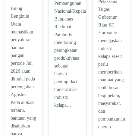
Pelaksana
Pembangunan
Bulog
Tugas
Nasional/Kepala
Bengkulu
Gubernur
Bappenas
Utara
Riau SF
Rachmat
memastikan
Hariyanto
Pambudy
penyaluran
menegaskan
mendorong
bantuan
industri
peningkatan
pangan
kelapa sawit
produktivitas
periode Juli
perlu
sebagai
2026 akan
memberikan
bagian
dimulai pada
manfaat yang
penting dari
pertengahan
lebih besar
transformasi
Agustus.
bagi petani,
industri
Pada alokasi
masyarakat,
kelapa…
terbaru,
dan
bantuan yang
pembangunan
disalurkan
daerah.…
hanya…