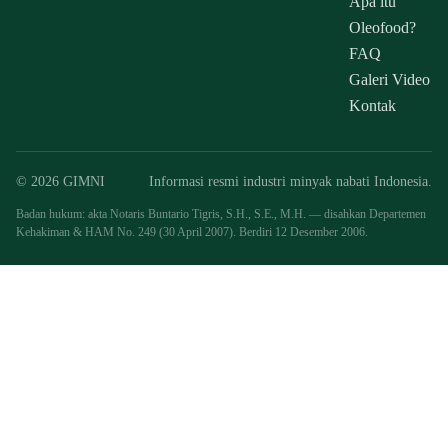
Apa itu
Oleofood?
FAQ
Galeri Video
Kontak
© 2026 GIMNI
Informasi resmi industri minyak nabati Indonesia.
Badan hukum: akta Notaris Buntario Tigris, S.H., S.E., M.H. — disahkan Departemen
Kehakiman & HAM No. 249 (30 April 2007). Berdiri 12 Desember 2006.