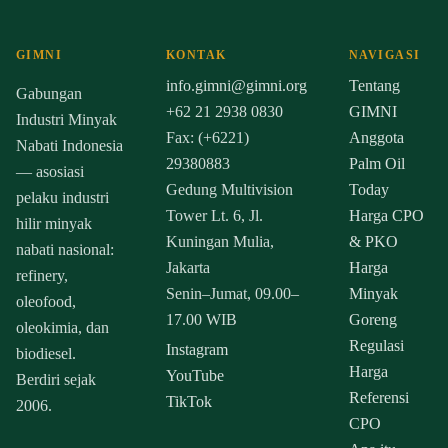
GIMNI
KONTAK
NAVIGASI
info.gimni@gimni.org
Tentang
Gabungan
+62 21 2938 0830
GIMNI
Industri Minyak
Fax: (+6221)
Anggota
Nabati Indonesia
29380883
Palm Oil
— asosiasi
Gedung Multivision
Today
pelaku industri
Tower Lt. 6, Jl.
Harga CPO
hilir minyak
Kuningan Mulia,
& PKO
nabati nasional:
Jakarta
Harga
refinery,
Senin–Jumat, 09.00–
Minyak
oleofood,
17.00 WIB
Goreng
oleokimia, dan
Regulasi
Instagram
biodiesel.
Harga
YouTube
Berdiri sejak
Referensi
TikTok
2006.
CPO