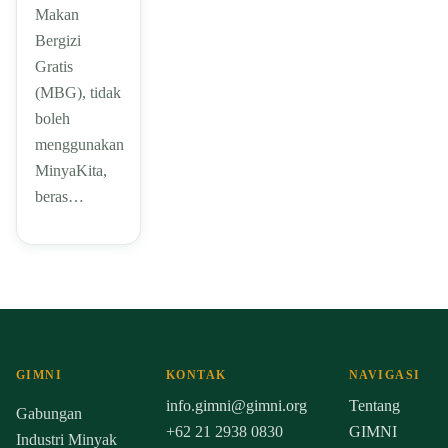
Makan
Bergizi
Gratis
(MBG), tidak
boleh
menggunakan
MinyaKita,
beras…
GIMNI
KONTAK
NAVIGASI
info.gimni@gimni.org
Tentang
Gabungan
+62 21 2938 0830
GIMNI
Industri Minyak