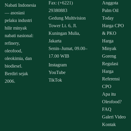
Fax: (+6221)
Anggota
Nabati Indonesia
29380883
Palm Oil
— asosiasi
Gedung Multivision
Today
pelaku industri
Tower Lt. 6, Jl.
Harga CPO
hilir minyak
Kuningan Mulia,
& PKO
nabati nasional:
Jakarta
Harga
refinery,
Senin–Jumat, 09.00–
Minyak
oleofood,
17.00 WIB
Goreng
oleokimia, dan
Regulasi
Instagram
biodiesel.
Harga
YouTube
Berdiri sejak
Referensi
TikTok
2006.
CPO
Apa itu
Oleofood?
FAQ
Galeri Video
Kontak