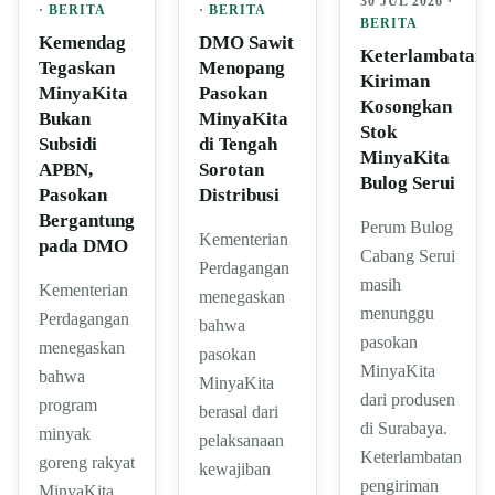
30 JUL 2026 ·
·
BERITA
·
BERITA
BERITA
Kemendag
DMO Sawit
Keterlambatan
Tegaskan
Menopang
Kiriman
MinyaKita
Pasokan
Kosongkan
Bukan
MinyaKita
Stok
Subsidi
di Tengah
MinyaKita
APBN,
Sorotan
Bulog Serui
Pasokan
Distribusi
Bergantung
Perum Bulog
Kementerian
pada DMO
Cabang Serui
Perdagangan
masih
Kementerian
menegaskan
menunggu
Perdagangan
bahwa
pasokan
menegaskan
pasokan
MinyaKita
bahwa
MinyaKita
dari produsen
program
berasal dari
di Surabaya.
minyak
pelaksanaan
Keterlambatan
goreng rakyat
kewajiban
pengiriman
MinyaKita