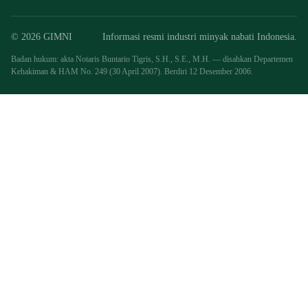
© 2026 GIMNI
Informasi resmi industri minyak nabati Indonesia.
Badan hukum: akta Notaris Buntario Tigris, S.H., S.E., M.H. — disahkan Departemen
Kehakiman & HAM No. 249 (30 April 2007). Berdiri 12 Desember 2006.