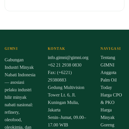
GIMNI
KONTAK
NAVIGASI
info.gimni@gimni.org
Tentang
Gabungan
+62 21 2938 0830
GIMNI
Industri Minyak
Fax: (+6221)
Anggota
Nabati Indonesia
29380883
Palm Oil
— asosiasi
Gedung Multivision
Today
pelaku industri
Tower Lt. 6, Jl.
Harga CPO
hilir minyak
Kuningan Mulia,
& PKO
nabati nasional:
Jakarta
Harga
refinery,
Senin–Jumat, 09.00–
Minyak
oleofood,
17.00 WIB
Goreng
oleokimia, dan