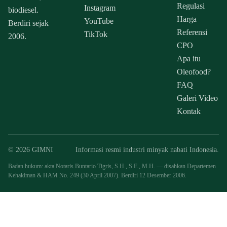
Regulasi
Instagram
biodiesel.
Harga
YouTube
Berdiri sejak
Referensi
TikTok
2006.
CPO
Apa itu
Oleofood?
FAQ
Galeri Video
Kontak
© 2026 GIMNI
Informasi resmi industri minyak nabati Indonesia.
Badan hukum: akta Notaris Buntario Tigris, S.H., S.E., M.H. — disahkan Departemen
Kehakiman & HAM No. 249 (30 April 2007). Berdiri 12 Desember 2006.