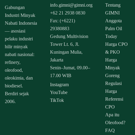
info.gimni@gimni.org
Tentang
Gabungan
+62 21 2938 0830
GIMNI
Industri Minyak
Fax: (+6221)
Anggota
Nabati Indonesia
29380883
Palm Oil
— asosiasi
Gedung Multivision
Today
pelaku industri
Tower Lt. 6, Jl.
Harga CPO
hilir minyak
Kuningan Mulia,
& PKO
nabati nasional:
Jakarta
Harga
refinery,
Senin–Jumat, 09.00–
Minyak
oleofood,
17.00 WIB
Goreng
oleokimia, dan
Regulasi
Instagram
biodiesel.
Harga
YouTube
Berdiri sejak
Referensi
TikTok
2006.
CPO
Apa itu
Oleofood?
FAQ