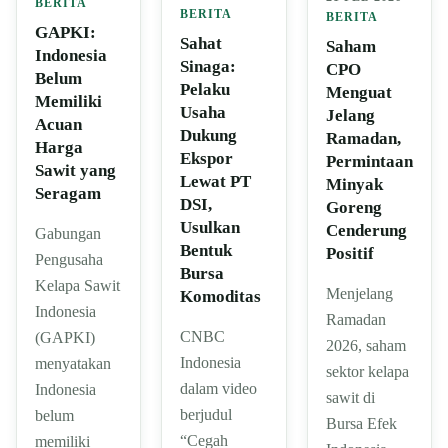
BERITA
BERITA
BERITA
GAPKI:
Sahat
Saham
Indonesia
Sinaga:
CPO
Belum
Pelaku
Menguat
Memiliki
Usaha
Jelang
Acuan
Dukung
Ramadan,
Harga
Ekspor
Permintaan
Sawit yang
Lewat PT
Minyak
Seragam
DSI,
Goreng
Usulkan
Cenderung
Gabungan
Bentuk
Positif
Pengusaha
Bursa
Kelapa Sawit
Menjelang
Komoditas
Indonesia
Ramadan
CNBC
(GAPKI)
2026, saham
Indonesia
menyatakan
sektor kelapa
dalam video
Indonesia
sawit di
berjudul
belum
Bursa Efek
“Cegah
memiliki