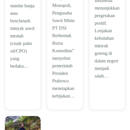
Indonesia
Monopoli,
standar harga
menunjukkan
Pengusaha
atau
pergerakan
Sawit Minta
benchmark
positif.
PT DSI
minyak sawit
Lonjakan
Berbentuk
mentah
kebutuhan
Bursa
(crude palm
minyak
Komoditas”
oil/CPO)
goreng di
menyebut
yang
dalam negeri
pemerintah
berlaku…
menjadi
Presiden
salah…
Prabowo
menetapkan
kebijakan…