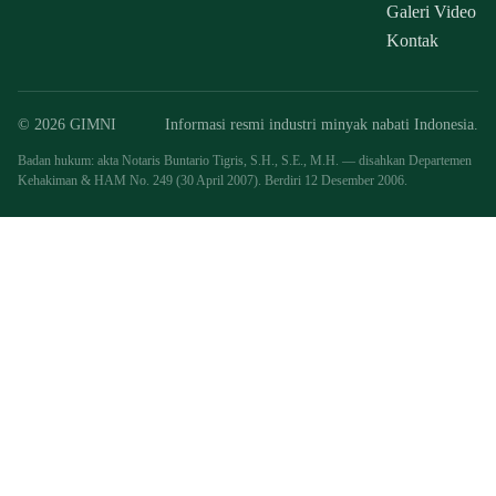
Galeri Video
Kontak
© 2026 GIMNI
Informasi resmi industri minyak nabati Indonesia.
Badan hukum: akta Notaris Buntario Tigris, S.H., S.E., M.H. — disahkan Departemen
Kehakiman & HAM No. 249 (30 April 2007). Berdiri 12 Desember 2006.