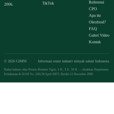
Referensi
TikTok
2006.
CPO
Apa itu
Oleofood?
FAQ
Galeri Video
Kontak
© 2026 GIMNI
Informasi resmi industri minyak nabati Indonesia.
Badan hukum: akta Notaris Buntario Tigris, S.H., S.E., M.H. — disahkan Departemen
Kehakiman & HAM No. 249 (30 April 2007). Berdiri 12 Desember 2006.