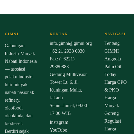
GIMNI
KONTAK
NAVIGASI
info.gimni@gimni.org
Tentang
Gabungan
+62 21 2938 0830
GIMNI
Industri Minyak
Fax: (+6221)
Anggota
Nabati Indonesia
29380883
Palm Oil
— asosiasi
Gedung Multivision
Today
pelaku industri
Tower Lt. 6, Jl.
Harga CPO
hilir minyak
Kuningan Mulia,
& PKO
nabati nasional:
Jakarta
Harga
refinery,
Senin–Jumat, 09.00–
Minyak
oleofood,
17.00 WIB
Goreng
oleokimia, dan
Regulasi
Instagram
biodiesel.
Harga
YouTube
Berdiri sejak