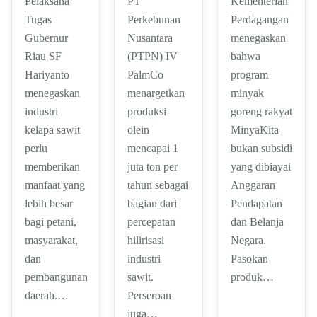
Pelaksana
PT
Kementerian
Tugas
Perkebunan
Perdagangan
Gubernur
Nusantara
menegaskan
Riau SF
(PTPN) IV
bahwa
Hariyanto
PalmCo
program
menegaskan
menargetkan
minyak
industri
produksi
goreng rakyat
kelapa sawit
olein
MinyaKita
perlu
mencapai 1
bukan subsidi
memberikan
juta ton per
yang dibiayai
manfaat yang
tahun sebagai
Anggaran
lebih besar
bagian dari
Pendapatan
bagi petani,
percepatan
dan Belanja
masyarakat,
hilirisasi
Negara.
dan
industri
Pasokan
pembangunan
sawit.
produk…
daerah.…
Perseroan
juga…