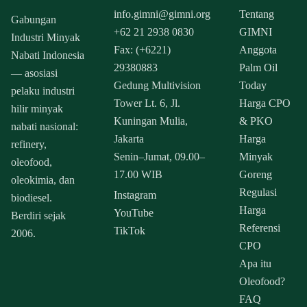
info.gimni@gimni.org
Tentang
Gabungan
+62 21 2938 0830
GIMNI
Industri Minyak
Fax: (+6221)
Anggota
Nabati Indonesia
29380883
Palm Oil
— asosiasi
Gedung Multivision
Today
pelaku industri
Tower Lt. 6, Jl.
Harga CPO
hilir minyak
Kuningan Mulia,
& PKO
nabati nasional:
Jakarta
Harga
refinery,
Senin–Jumat, 09.00–
Minyak
oleofood,
17.00 WIB
Goreng
oleokimia, dan
Regulasi
Instagram
biodiesel.
Harga
YouTube
Berdiri sejak
Referensi
TikTok
2006.
CPO
Apa itu
Oleofood?
FAQ