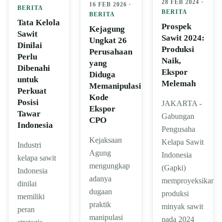
28 FEB 2024 ·
16 FEB 2026 ·
BERITA
BERITA
BERITA
Tata Kelola
Prospek
Kejagung
Sawit
Sawit 2024:
Ungkat 26
Dinilai
Produksi
Perusahaan
Perlu
Naik,
yang
Dibenahi
Ekspor
Diduga
untuk
Melemah
Memanipulasi
Perkuat
Kode
Posisi
JAKARTA -
Ekspor
Tawar
Gabungan
CPO
Indonesia
Pengusaha
Kejaksaan
Kelapa Sawit
Industri
Agung
Indonesia
kelapa sawit
mengungkap
(Gapki)
Indonesia
adanya
memproyeksikan
dinilai
dugaan
produksi
memiliki
praktik
minyak sawit
peran
manipulasi
pada 2024