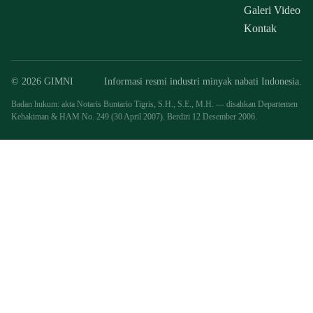
Galeri Video
Kontak
© 2026 GIMNI
Informasi resmi industri minyak nabati Indonesia.
Badan hukum: akta Notaris Buntario Tigris, S.H., S.E., M.H. — disahkan Departemen
Kehakiman & HAM No. 249 (30 April 2007). Berdiri 12 Desember 2006.