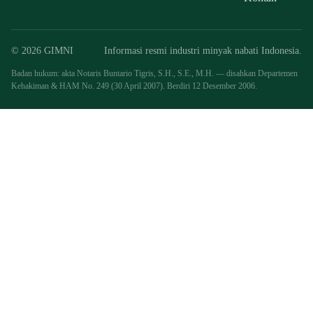
© 2026 GIMNI
Informasi resmi industri minyak nabati Indonesia.
Badan hukum: akta Notaris Buntario Tigris, S.H., S.E., M.H. — disahkan Departemen
Kehakiman & HAM No. 249 (30 April 2007). Berdiri 12 Desember 2006.