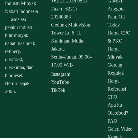
+62 21 2938 0830
GIMNI
Industri Minyak
Fax: (+6221)
Anggota
Nabati Indonesia
29380883
Palm Oil
— asosiasi
Gedung Multivision
Today
pelaku industri
Tower Lt. 6, Jl.
Harga CPO
hilir minyak
Kuningan Mulia,
& PKO
nabati nasional:
Jakarta
Harga
refinery,
Senin–Jumat, 09.00–
Minyak
oleofood,
17.00 WIB
Goreng
oleokimia, dan
Regulasi
Instagram
biodiesel.
Harga
YouTube
Berdiri sejak
Referensi
TikTok
2006.
CPO
Apa itu
Oleofood?
FAQ
Galeri Video
Kontak