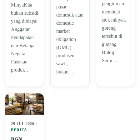
pengiriman
MinyaKita
pasar
membuat
bukan subsidi
domestik atau
stok minyak
yang dibiayai
domestic
goreng
Anggaran
market
tersebut di
Pendapatan
obligation
gudang
dan Belanja
(DMO)
Bulog
Negara.
produsen
Serui…
Pasokan
sawit,
produk…
bukan…
29 JUL 2026 ·
BERITA
BGN