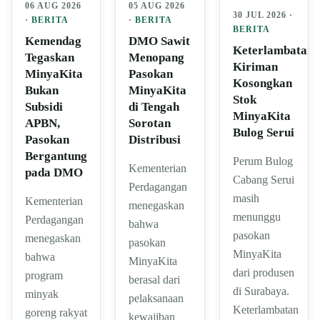
06 AUG 2026
05 AUG 2026
30 JUL 2026 ·
·
BERITA
·
BERITA
BERITA
Kemendag
DMO Sawit
Keterlambatan
Tegaskan
Menopang
Kiriman
MinyaKita
Pasokan
Kosongkan
Bukan
MinyaKita
Stok
Subsidi
di Tengah
MinyaKita
APBN,
Sorotan
Bulog Serui
Pasokan
Distribusi
Bergantung
Perum Bulog
Kementerian
pada DMO
Cabang Serui
Perdagangan
masih
Kementerian
menegaskan
menunggu
Perdagangan
bahwa
pasokan
menegaskan
pasokan
MinyaKita
bahwa
MinyaKita
dari produsen
program
berasal dari
di Surabaya.
minyak
pelaksanaan
Keterlambatan
goreng rakyat
kewajiban