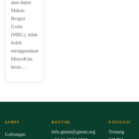
atau dapur
Makan
Bergizi
Gratis
(MBG), tidak
boleh
menggunakan
MinyaKita,
beras…
GIMNI
KONTAK
NAVIGASI
info.gimni@gimni.org
Tentang
Gabungan