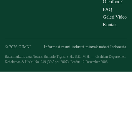
Oleofood?
FAQ
Galeri Video
Kontak
© 2026 GIMNI
Informasi resmi industri minyak nabati Indonesia.
Badan hukum: akta Notaris Buntario Tigris, S.H., S.E., M.H. — disahkan Departemen
Kehakiman & HAM No. 249 (30 April 2007). Berdiri 12 Desember 2006.