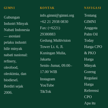
GIMNI
KONTAK
NAVIGASI
info.gimni@gimni.org
Tentang
Gabungan
+62 21 2938 0830
GIMNI
Industri Minyak
Fax: (+6221)
Anggota
Nabati Indonesia
29380883
Palm Oil
— asosiasi
Gedung Multivision
Today
pelaku industri
Tower Lt. 6, Jl.
Harga CPO
hilir minyak
Kuningan Mulia,
& PKO
nabati nasional:
Jakarta
Harga
refinery,
Senin–Jumat, 09.00–
Minyak
oleofood,
17.00 WIB
Goreng
oleokimia, dan
Regulasi
Instagram
biodiesel.
Harga
YouTube
Berdiri sejak
Referensi
TikTok
2006.
CPO
Apa itu