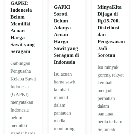
GAPKI:
GAPKI
MinyaKita
Indonesia
Soroti
Dijaga di
Belum
Belum
Rp15.700,
Memiliki
Adanya
Distribusi
Acuan
Acuan
dan
Harga
Harga
Pengawasan
Sawit yang
Sawit yang
Jadi
Seragam
Seragam di
Sorotan
Indonesia
Gabungan
Isu minyak
Pengusaha
Isu acuan
goreng rakyat
Kelapa Sawit
harga sawit
kembali
Indonesia
kembali
menjadi
(GAPKI)
muncul
perhatian
menyatakan
dalam
dalam
Indonesia
pantauan
pantauan
belum
media
berita terbaru.
memiliki
monitoring
Sejumlah
standar harga