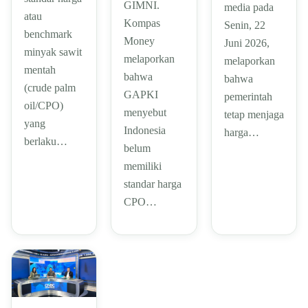
GIMNI.
media pada
atau
Kompas
Senin, 22
benchmark
Money
Juni 2026,
minyak sawit
melaporkan
melaporkan
mentah
bahwa
bahwa
(crude palm
GAPKI
pemerintah
oil/CPO)
menyebut
tetap menjaga
yang
Indonesia
harga…
berlaku…
belum
memiliki
standar harga
CPO…