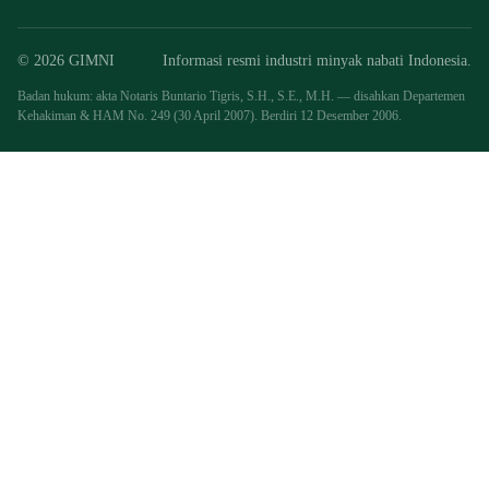
© 2026 GIMNI
Informasi resmi industri minyak nabati Indonesia.
Badan hukum: akta Notaris Buntario Tigris, S.H., S.E., M.H. — disahkan Departemen
Kehakiman & HAM No. 249 (30 April 2007). Berdiri 12 Desember 2006.