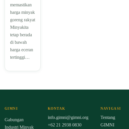
memastikan
harga minyak
goreng rakyat
Minyakita
tetap berada
di bawah
harga eceran
tertinggi…
GIMNI
KONTAK
NAVIGASI
info.gimni@gimni.org
Tentang
Gabungan
+62 21 2938 0830
GIMNI
Industri Minyak