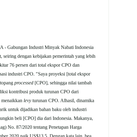
- Gabungan Industri Minyak Nabati Indonesia
 seiring dengan kebijakan pemerintah yang lebih
itar 76 persen dari total ekspor CPO dan
asi industri CPO. "Saya proyeksi [total ekspor
ditopang
processed
[CPO], sehingga nilai tambah
diksi kontribusi produk turunan CPO dari
n menaikkan
levy
turunan CPO. Alhasil, dinamika
ik untuk dijadikan bahan baku oleh industri
ungkin beli [CPO] dia dari Indonesia. Makanya,
dag) No. 87/2020 tentang Penetapan Harga
ber 2020 naik US$13,5. Dengan kata lain, bea