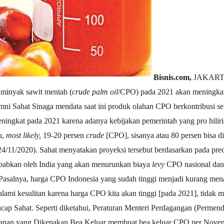
Bisnis.com,
JAKARTA 
 minyak sawit mentah (
crude palm oil
/CPO) pada 2021 akan meningkat,
mni Sahat Sinaga mendata saat ini produk olahan CPO berkontribusi sek
ningkat pada 2021 karena adanya kebijakan pemerintah yang pro hiliris
u,
most likely,
19-20 persen
crude
[CPO], sisanya atau 80 persen bisa 
24/11/2020). Sahat menyatakan proyeksi tersebut berdasarkan pada pre
sebabkan oleh India yang akan menurunkan biaya
levy
CPO nasional da
Pasalnya, harga CPO Indonesia yang sudah tinggi menjadi kurang menar
ami kesulitan karena harga CPO kita akan tinggi [pada 2021], tidak m
ucap Sahat. Seperti diketahui, Peraturan Menteri Perdagangan (Permen
tanan yang Dikenakan Bea Keluar membuat bea keluar CPO per Novem