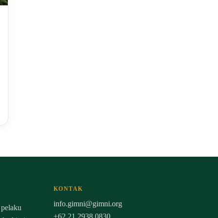
KONTAK
info.gimni@gimni.org
 pelaku
+62 21 2938 0830