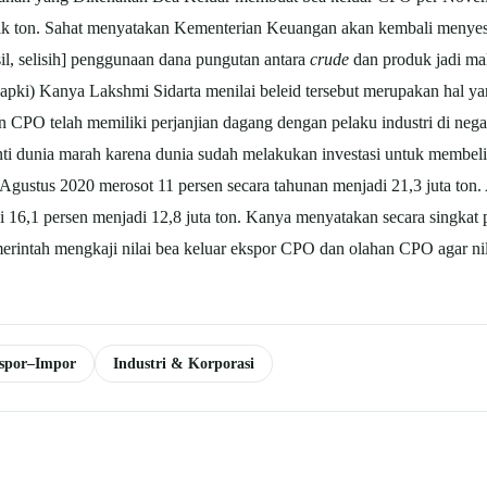
ik ton. Sahat menyatakan Kementerian Keuangan akan kembali menyesuai
l, selisih] penggunaan dana pungutan antara
crude
dan produk jadi mak
i) Kanya Lakshmi Sidarta menilai beleid tersebut merupakan hal yang
kan CPO telah memiliki perjanjian dagang dengan pelaku industri di neg
anti dunia marah karena dunia sudah melakukan investasi untuk membel
gustus 2020 merosot 11 persen secara tahunan menjadi 21,3 juta ton.
6,1 persen menjadi 12,8 juta ton. Kanya menyatakan secara singkat pi
ntah mengkaji nilai bea keluar ekspor CPO dan olahan CPO agar nilai
spor–Impor
Industri & Korporasi