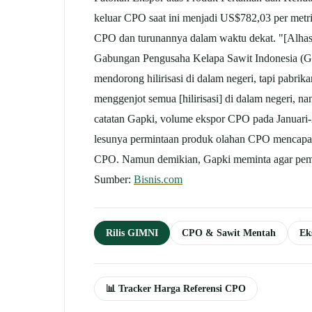
keluar CPO saat ini menjadi US$782,03 per metr
CPO dan turunannya dalam waktu dekat. "[Alhasi
Gabungan Pengusaha Kelapa Sawit Indonesia (Gapk
mendorong hilirisasi di dalam negeri, tapi pabri
menggenjot semua [hilirisasi] di dalam negeri, n
catatan Gapki, volume ekspor CPO pada Januari-A
lesunya permintaan produk olahan CPO mencapai 1
CPO. Namun demikian, Gapki meminta agar pemeri
Sumber:
Bisnis.com
Rilis GIMNI
CPO & Sawit Mentah
Ek
📊 Tracker Harga Referensi CPO