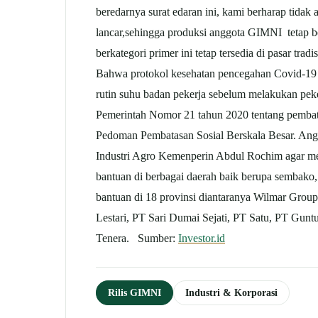
beredarnya surat edaran ini, kami berharap tida
lancar,sehingga produksi anggota GIMNI tetap be
berkategori primer ini tetap tersedia di pasar t
Bahwa protokol kesehatan pencegahan Covid-19 
rutin suhu badan pekerja sebelum melakukan pe
Pemerintah Nomor 21 tahun 2020 tentang pembata
Pedoman Pembatasan Sosial Berskala Besar. An
Industri Agro Kemenperin Abdul Rochim agar me
bantuan di berbagai daerah baik berupa sembako,
bantuan di 18 provinsi diantaranya Wilmar Gro
Lestari, PT Sari Dumai Sejati, PT Satu, PT Gun
Tenera. Sumber:
Investor.id
Rilis GIMNI
Industri & Korporasi