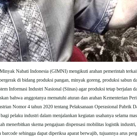
Minyak Nabati Indonesia (GIMNI) mengikuti arahan pemerintah terkait
rgerak di bidang produksi pangan, minyak goreng, produksi sabun dan 
m Informasi Industri Nasional (Siinas) agar produksi tetap berjalan d
skan bahwa anggotanya mematuhi aturan dan arahan Kementerian Perin
dustrian Nomor 4 tahun 2020 tentang Pelaksanaan Operasional Pabrik
 bagi pelaku industri dalam menjalankan kegiatan usahanya selama ma
h menerbitkan skema pengajuan dispensasi mobilitas logistik industri,
 barcode sehingga dapat diperiksa aparat berwajib, tujuannya arus pe