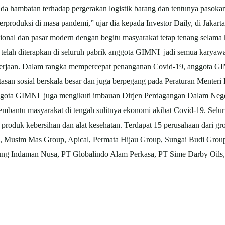
k ada hambatan terhadap pergerakan logistik barang dan tentunya pasok
rproduksi di masa pandemi,” ujar dia kepada Investor Daily, di Jakart
radisional dan pasar modern dengan begitu masyarakat tetap tenang selam
telah diterapkan di seluruh pabrik anggota GIMNI jadi semua karyaw
kerjaan. Dalam rangka mempercepat penanganan Covid-19, anggota G
san sosial berskala besar dan juga berpegang pada Peraturan Menteri
ggota GIMNI juga mengikuti imbauan Dirjen Perdagangan Dalam Nege
mbantu masyarakat di tengah sulitnya ekonomi akibat Covid-19. Selu
 produk kebersihan dan alat kesehatan. Terdapat 15 perusahaan dari 
up, Musim Mas Group, Apical, Permata Hijau Group, Sungai Budi Grou
tung Indaman Nusa, PT Globalindo Alam Perkasa, PT Sime Darby Oils, 