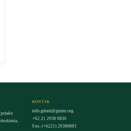
KONTAK
info.gimni@gimni.org
 pelaku
+62 21 2938 0830
 oleokimia,
Fax: (+6221) 29380883