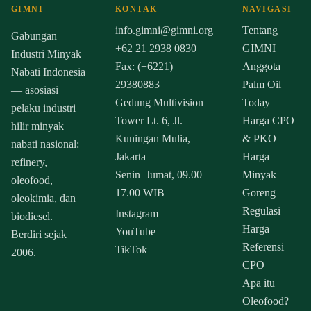
GIMNI
KONTAK
NAVIGASI
info.gimni@gimni.org
Tentang
Gabungan
+62 21 2938 0830
GIMNI
Industri Minyak
Fax: (+6221)
Anggota
Nabati Indonesia
29380883
Palm Oil
— asosiasi
Gedung Multivision
Today
pelaku industri
Tower Lt. 6, Jl.
Harga CPO
hilir minyak
Kuningan Mulia,
& PKO
nabati nasional:
Jakarta
Harga
refinery,
Senin–Jumat, 09.00–
Minyak
oleofood,
17.00 WIB
Goreng
oleokimia, dan
Regulasi
Instagram
biodiesel.
Harga
YouTube
Berdiri sejak
Referensi
TikTok
2006.
CPO
Apa itu
Oleofood?