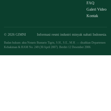
FAQ
Galeri Video
Kontak
© 2026 GIMNI
Informasi resmi industri minyak nabati Indonesia.
Badan hukum: akta Notaris Buntario Tigris, S.H., S.E., M.H. — disahkan Departemen
Kehakiman & HAM No. 249 (30 April 2007). Berdiri 12 Desember 2006.