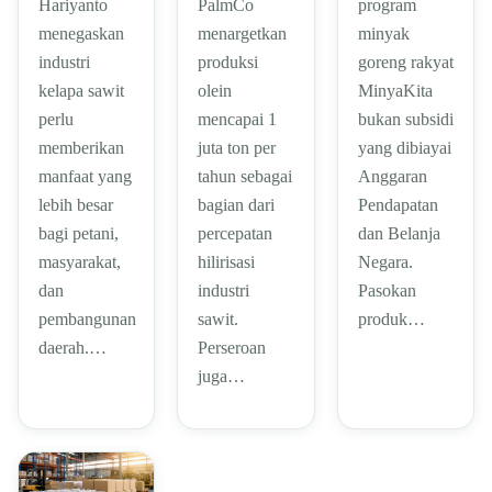
Hariyanto
PalmCo
program
menegaskan
menargetkan
minyak
industri
produksi
goreng rakyat
kelapa sawit
olein
MinyaKita
perlu
mencapai 1
bukan subsidi
memberikan
juta ton per
yang dibiayai
manfaat yang
tahun sebagai
Anggaran
lebih besar
bagian dari
Pendapatan
bagi petani,
percepatan
dan Belanja
masyarakat,
hilirisasi
Negara.
dan
industri
Pasokan
pembangunan
sawit.
produk…
daerah.…
Perseroan
juga…