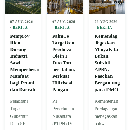
07 AUG 2026
07 AUG 2026
06 AUG 2026
·
BERITA
·
BERITA
·
BERITA
Pemprov
PalmCo
Kemendag
Riau
Targetkan
Tegaskan
Dorong
Produksi
MinyaKita
Industri
Olein 1
Bukan
Sawit
Juta Ton
Subsidi
Memperbesar
per Tahun,
APBN,
Manfaat
Perkuat
Pasokan
bagi Petani
Hilirisasi
Bergantung
dan Daerah
Pangan
pada DMO
Pelaksana
PT
Kementerian
Tugas
Perkebunan
Perdagangan
Gubernur
Nusantara
menegaskan
Riau SF
(PTPN) IV
bahwa