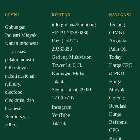
GIMNI
KONTAK
NAVIGASI
info.gimni@gimni.org
Tentang
Gabungan
+62 21 2938 0830
GIMNI
Industri Minyak
Fax: (+6221)
Anggota
Nabati Indonesia
29380883
Palm Oil
— asosiasi
Gedung Multivision
Today
pelaku industri
Tower Lt. 6, Jl.
Harga CPO
hilir minyak
Kuningan Mulia,
& PKO
nabati nasional:
Jakarta
Harga
refinery,
Senin–Jumat, 09.00–
Minyak
oleofood,
17.00 WIB
Goreng
oleokimia, dan
Regulasi
Instagram
biodiesel.
Harga
YouTube
Berdiri sejak
Referensi
TikTok
2006.
CPO
Apa itu