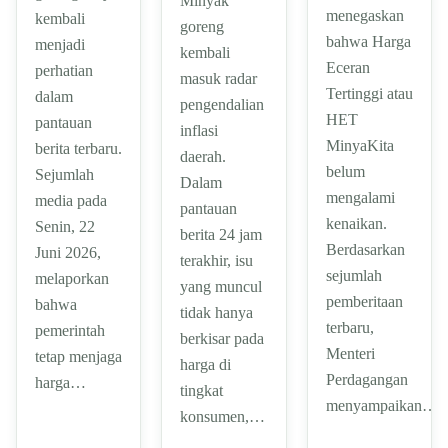
Minyak
menegaskan
kembali
goreng
bahwa Harga
menjadi
kembali
Eceran
perhatian
masuk radar
Tertinggi atau
dalam
pengendalian
HET
pantauan
inflasi
MinyaKita
berita terbaru.
daerah.
belum
Sejumlah
Dalam
mengalami
media pada
pantauan
kenaikan.
Senin, 22
berita 24 jam
Berdasarkan
Juni 2026,
terakhir, isu
sejumlah
melaporkan
yang muncul
pemberitaan
bahwa
tidak hanya
terbaru,
pemerintah
berkisar pada
Menteri
tetap menjaga
harga di
Perdagangan
harga…
tingkat
menyampaikan…
konsumen,…