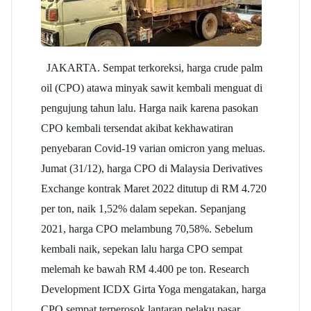
JAKARTA. Sempat terkoreksi, harga crude
palm
oil
(CPO) atawa minyak sawit kembali menguat di
pengujung tahun lalu. Harga naik karena pasokan
CPO kembali tersendat akibat kekhawatiran
penyebaran Covid-19 varian omicron yang meluas.
Jumat (31/12), harga CPO di Malaysia Derivatives
Exchange kontrak Maret 2022 ditutup di RM 4.720
per ton, naik 1,52% dalam sepekan. Sepanjang
2021, harga CPO melambung 70,58%. Sebelum
kembali naik, sepekan lalu harga CPO sempat
melemah ke bawah RM 4.400 pe ton. Research
Development ICDX Girta Yoga mengatakan, harga
CPO sempat terperosok lantaran pelaku pasar