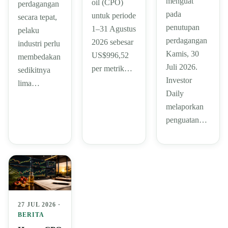
menguat
oil (CPO)
perdagangan
pada
untuk periode
secara tepat,
penutupan
1–31 Agustus
pelaku
perdagangan
2026 sebesar
industri perlu
Kamis, 30
US$996,52
membedakan
Juli 2026.
per metrik…
sedikitnya
Investor
lima…
Daily
melaporkan
penguatan…
27 JUL 2026 ·
BERITA