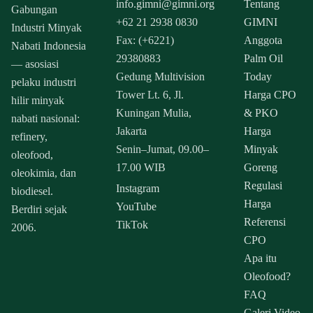
info.gimni@gimni.org
Tentang
Gabungan
+62 21 2938 0830
GIMNI
Industri Minyak
Fax: (+6221)
Anggota
Nabati Indonesia
29380883
Palm Oil
— asosiasi
Gedung Multivision
Today
pelaku industri
Tower Lt. 6, Jl.
Harga CPO
hilir minyak
Kuningan Mulia,
& PKO
nabati nasional:
Jakarta
Harga
refinery,
Senin–Jumat, 09.00–
Minyak
oleofood,
17.00 WIB
Goreng
oleokimia, dan
Regulasi
Instagram
biodiesel.
Harga
YouTube
Berdiri sejak
Referensi
TikTok
2006.
CPO
Apa itu
Oleofood?
FAQ
Galeri Video