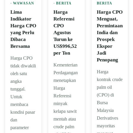
·
WAWASAN
·
BERITA
BERITA
Lima
Harga
Harga CPO
Indikator
Referensi
Menguat,
Harga CPO
CPO
Permintaan
yang Perlu
Agustus
India dan
Dibaca
Turun ke
Prospek
Bersama
US$996,52
Ekspor
per Ton
Jadi
Harga CPO
Penopang
Kementerian
tidak diwakili
Harga
Perdagangan
oleh satu
kontrak crude
menetapkan
angka
palm oil
Harga
tunggal.
(CPO) di
Referensi
Untuk
Bursa
minyak
membaca
Malaysia
kelapa sawit
kondisi pasar
Derivatives
mentah atau
dan
mayoritas
crude palm
parameter