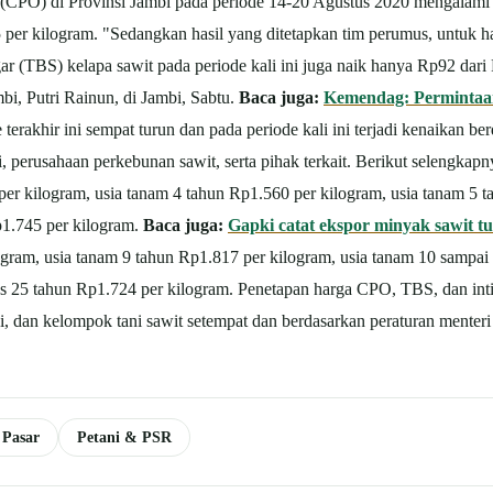
PO) di Provinsi Jambi pada periode 14-20 Agustus 2020 mengalami k
er kilogram. "Sedangkan hasil yang ditetapkan tim perumus, untuk ha
 (TBS) kelapa sawit pada periode kali ini juga naik hanya Rp92 dari
i, Putri Rainun, di Jambi, Sabtu.
Baca juga:
Kemendag: Permintaan
terakhir ini sempat turun dan pada periode kali ini terjadi kenaikan be
 perusahaan perkebunan sawit, serta pihak terkait. Berikut selengkap
 per kilogram, usia tanam 4 tahun Rp1.560 per kilogram, usia tanam 5 
p1.745 per kilogram.
Baca juga:
Gapki catat ekspor minyak sawit tu
logram, usia tanam 9 tahun Rp1.817 per kilogram, usia tanam 10 sampai
tas 25 tahun Rp1.724 per kilogram. Penetapan harga CPO, TBS, dan int
si, dan kelompok tani sawit setempat dan berdasarkan peraturan menter
 Pasar
Petani & PSR