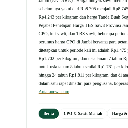
Jambi (ANTARA) - Harga minyak sawit mentah (C
sebelumnya yakni dari Rp8.305 menjadi Rp8.745 p
Rp4.243 per kilogram dan harga Tanda Buah Segar
Pejabat Penetapan Harga TBS Sawit Provinsi Jamb
CPO, inti sawit, dan TBS sawit, beberapa periode 
perumus harga CPO di Jambi bersama para petani,
ditetapkan untuk periode kali ini adalah Rp1.475
Rp1.702 per kilogram, dan usia tanam 7 tahun R
untuk usia tanam 8 tahun senilai Rp1.781 per ki
hingga 24 tahun Rp1.811 per kilogram, dan di a
dalam satu rapat dihadiri para pengusaha, kopera
Antaranews.com
Berita
CPO & Sawit Mentah
Harga &