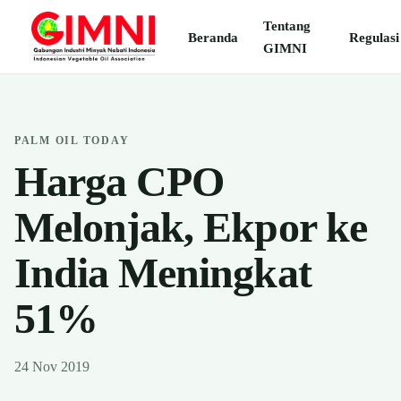
Tentang
Beranda
Regulasi
GIMNI
PALM OIL TODAY
Harga CPO
Melonjak, Ekpor ke
India Meningkat
51%
24 Nov 2019