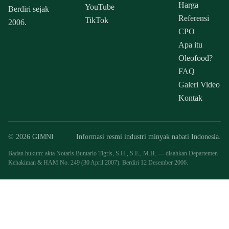
Harga
YouTube
Berdiri sejak
Referensi
TikTok
2006.
CPO
Apa itu
Oleofood?
FAQ
Galeri Video
Kontak
© 2026 GIMNI
Informasi resmi industri minyak nabati Indonesia.
Badan hukum: akta Notaris Buntario Tigris, S.H., S.E., M.H. — disahkan Departemen
Kehakiman & HAM No. 249 (30 April 2007). Berdiri 12 Desember 2006.