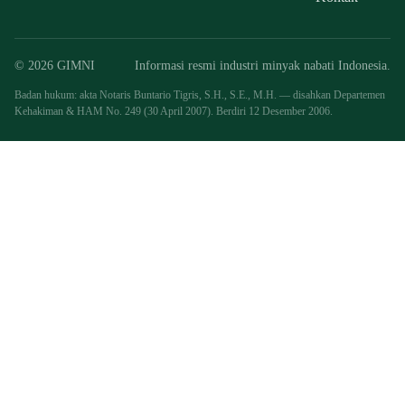
© 2026 GIMNI
Informasi resmi industri minyak nabati Indonesia.
Badan hukum: akta Notaris Buntario Tigris, S.H., S.E., M.H. — disahkan Departemen
Kehakiman & HAM No. 249 (30 April 2007). Berdiri 12 Desember 2006.