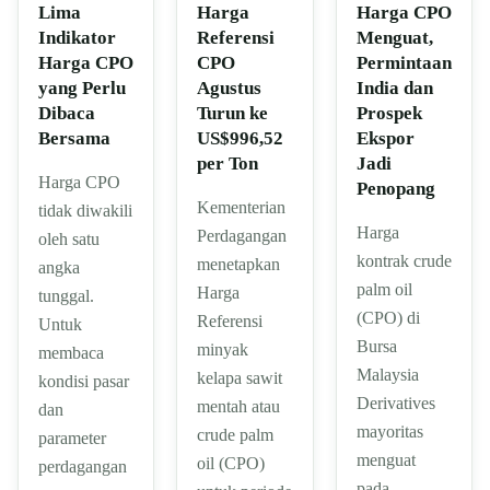
Lima
Harga
Harga CPO
Indikator
Referensi
Menguat,
Harga CPO
CPO
Permintaan
yang Perlu
Agustus
India dan
Dibaca
Turun ke
Prospek
Bersama
US$996,52
Ekspor
per Ton
Jadi
Harga CPO
Penopang
Kementerian
tidak diwakili
Harga
Perdagangan
oleh satu
kontrak crude
menetapkan
angka
palm oil
Harga
tunggal.
(CPO) di
Referensi
Untuk
Bursa
minyak
membaca
Malaysia
kelapa sawit
kondisi pasar
Derivatives
mentah atau
dan
mayoritas
crude palm
parameter
menguat
oil (CPO)
perdagangan
pada