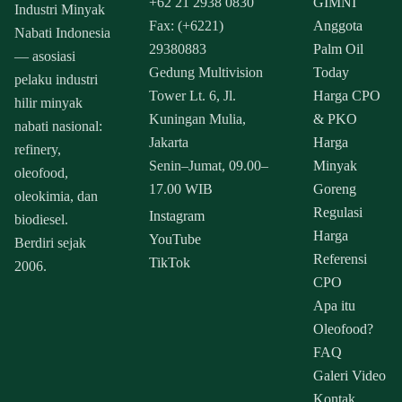
+62 21 2938 0830
GIMNI
Industri Minyak
Fax: (+6221)
Anggota
Nabati Indonesia
29380883
Palm Oil
— asosiasi
Gedung Multivision
Today
pelaku industri
Tower Lt. 6, Jl.
Harga CPO
hilir minyak
Kuningan Mulia,
& PKO
nabati nasional:
Jakarta
Harga
refinery,
Senin–Jumat, 09.00–
Minyak
oleofood,
17.00 WIB
Goreng
oleokimia, dan
Regulasi
Instagram
biodiesel.
Harga
YouTube
Berdiri sejak
Referensi
TikTok
2006.
CPO
Apa itu
Oleofood?
FAQ
Galeri Video
Kontak