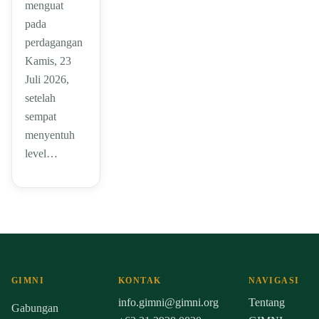
menguat
pada
perdagangan
Kamis, 23
Juli 2026,
setelah
sempat
menyentuh
level…
GIMNI
KONTAK
NAVIGASI
info.gimni@gimni.org
Tentang
Gabungan