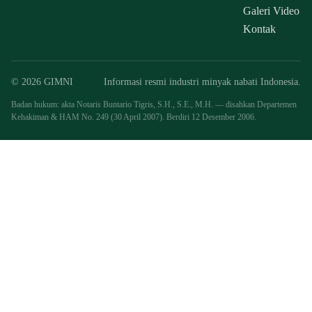
Galeri Video
Kontak
© 2026 GIMNI
Informasi resmi industri minyak nabati Indonesia.
Badan hukum: akta Notaris Buntario Tigris, S.H., S.E., M.H. — disahkan Departemen
Kehakiman & HAM No. 249 (30 April 2007). Berdiri 12 Desember 2006.