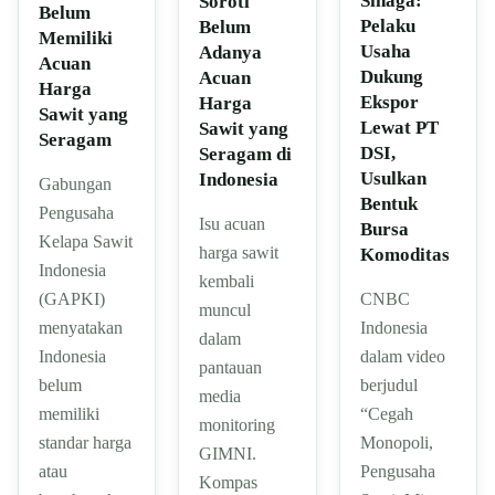
Sinaga:
Soroti
Belum
Pelaku
Belum
Memiliki
Usaha
Adanya
Acuan
Dukung
Acuan
Harga
Ekspor
Harga
Sawit yang
Lewat PT
Sawit yang
Seragam
DSI,
Seragam di
Usulkan
Indonesia
Gabungan
Bentuk
Pengusaha
Isu acuan
Bursa
Kelapa Sawit
harga sawit
Komoditas
Indonesia
kembali
CNBC
(GAPKI)
muncul
Indonesia
menyatakan
dalam
dalam video
Indonesia
pantauan
berjudul
belum
media
“Cegah
memiliki
monitoring
Monopoli,
standar harga
GIMNI.
Pengusaha
atau
Kompas