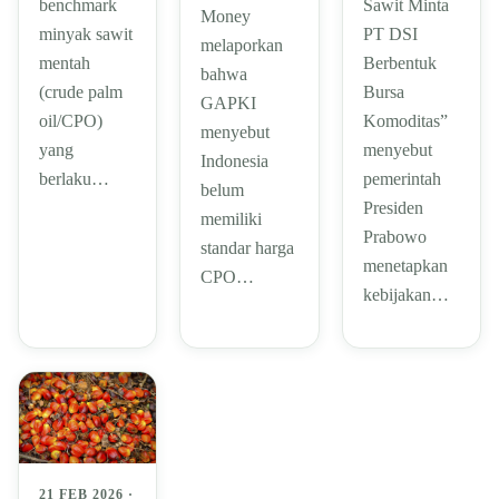
Sawit Minta
benchmark
Money
PT DSI
minyak sawit
melaporkan
Berbentuk
mentah
bahwa
Bursa
(crude palm
GAPKI
Komoditas”
oil/CPO)
menyebut
menyebut
yang
Indonesia
pemerintah
berlaku…
belum
Presiden
memiliki
Prabowo
standar harga
menetapkan
CPO…
kebijakan…
21 FEB 2026 ·