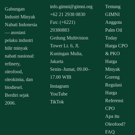
info.gimni@gimni.org
Tentang
Gabungan
+62 21 2938 0830
GIMNI
Industri Minyak
Fax: (+6221)
Anggota
Nabati Indonesia
29380883
Palm Oil
— asosiasi
Gedung Multivision
Today
pelaku industri
Tower Lt. 6, Jl.
Harga CPO
hilir minyak
Kuningan Mulia,
& PKO
nabati nasional:
Jakarta
Harga
refinery,
Senin–Jumat, 09.00–
Minyak
oleofood,
17.00 WIB
Goreng
oleokimia, dan
Regulasi
Instagram
biodiesel.
Harga
YouTube
Berdiri sejak
Referensi
TikTok
2006.
CPO
Apa itu
Oleofood?
FAQ