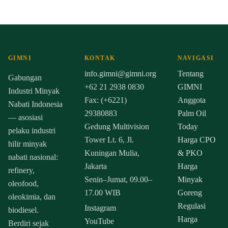
GIMNI
KONTAK
NAVIGASI
info.gimni@gimni.org
Tentang
Gabungan
+62 21 2938 0830
GIMNI
Industri Minyak
Fax: (+6221)
Anggota
Nabati Indonesia
29380883
Palm Oil
— asosiasi
Gedung Multivision
Today
pelaku industri
Tower Lt. 6, Jl.
Harga CPO
hilir minyak
Kuningan Mulia,
& PKO
nabati nasional:
Jakarta
Harga
refinery,
Senin–Jumat, 09.00–
Minyak
oleofood,
17.00 WIB
Goreng
oleokimia, dan
Regulasi
Instagram
biodiesel.
Harga
YouTube
Berdiri sejak