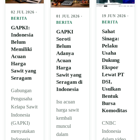
02 JUL 2026 ·
19 JUN 2026 ·
01 JUL 2026 ·
BERITA
BERITA
BERITA
GAPKI:
Sahat
GAPKI
Indonesia
Sinaga:
Soroti
Belum
Pelaku
Belum
Memiliki
Usaha
Adanya
Acuan
Dukung
Acuan
Harga
Ekspor
Harga
Sawit yang
Lewat PT
Sawit yang
Seragam
DSI,
Seragam di
Usulkan
Indonesia
Gabungan
Bentuk
Pengusaha
Isu acuan
Bursa
Kelapa Sawit
harga sawit
Komoditas
Indonesia
kembali
CNBC
(GAPKI)
muncul
Indonesia
menyatakan
dalam
dalam video
Indonesia