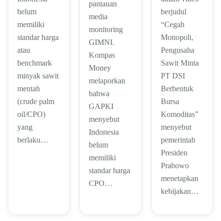
pantauan
berjudul
belum
media
“Cegah
memiliki
monitoring
Monopoli,
standar harga
GIMNI.
Pengusaha
atau
Kompas
Sawit Minta
benchmark
Money
PT DSI
minyak sawit
melaporkan
Berbentuk
mentah
bahwa
Bursa
(crude palm
GAPKI
Komoditas”
oil/CPO)
menyebut
menyebut
yang
Indonesia
pemerintah
berlaku…
belum
Presiden
memiliki
Prabowo
standar harga
menetapkan
CPO…
kebijakan…