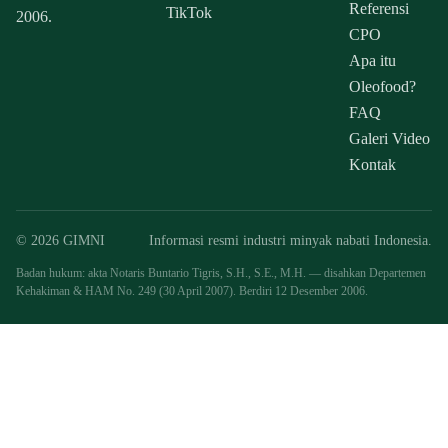
Referensi
TikTok
2006.
CPO
Apa itu
Oleofood?
FAQ
Galeri Video
Kontak
© 2026 GIMNI
Informasi resmi industri minyak nabati Indonesia.
Badan hukum: akta Notaris Buntario Tigris, S.H., S.E., M.H. — disahkan Departemen
Kehakiman & HAM No. 249 (30 April 2007). Berdiri 12 Desember 2006.