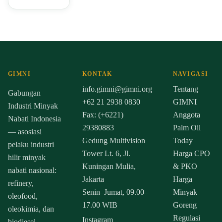
GIMNI
KONTAK
NAVIGASI
info.gimni@gimni.org
Tentang
Gabungan
+62 21 2938 0830
GIMNI
Industri Minyak
Fax: (+6221)
Anggota
Nabati Indonesia
29380883
Palm Oil
— asosiasi
Gedung Multivision
Today
pelaku industri
Tower Lt. 6, Jl.
Harga CPO
hilir minyak
Kuningan Mulia,
& PKO
nabati nasional:
Jakarta
Harga
refinery,
Senin–Jumat, 09.00–
Minyak
oleofood,
17.00 WIB
Goreng
oleokimia, dan
Regulasi
Instagram
biodiesel.