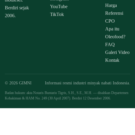
Harga
YouTube
Berdiri sejak
Referensi
TikTok
2006.
CPO
Apa itu
Oleofood?
FAQ
Galeri Video
Kontak
© 2026 GIMNI
Informasi resmi industri minyak nabati Indonesia.
Badan hukum: akta Notaris Buntario Tigris, S.H., S.E., M.H. — disahkan Departemen
Kehakiman & HAM No. 249 (30 April 2007). Berdiri 12 Desember 2006.