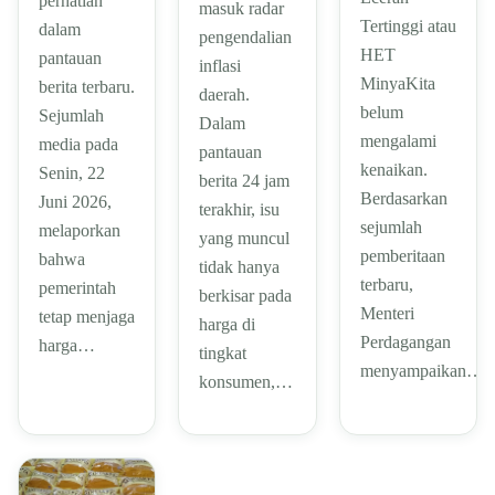
perhatian
masuk radar
Tertinggi atau
dalam
pengendalian
HET
pantauan
inflasi
MinyaKita
berita terbaru.
daerah.
belum
Sejumlah
Dalam
mengalami
media pada
pantauan
kenaikan.
Senin, 22
berita 24 jam
Berdasarkan
Juni 2026,
terakhir, isu
sejumlah
melaporkan
yang muncul
pemberitaan
bahwa
tidak hanya
terbaru,
pemerintah
berkisar pada
Menteri
tetap menjaga
harga di
Perdagangan
harga…
tingkat
menyampaikan…
konsumen,…