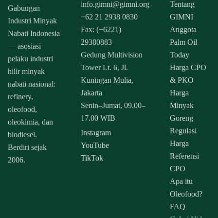
info.gimni@gimni.org
Tentang
Gabungan
+62 21 2938 0830
GIMNI
Industri Minyak
Fax: (+6221)
Anggota
Nabati Indonesia
29380883
Palm Oil
— asosiasi
Gedung Multivision
Today
pelaku industri
Tower Lt. 6, Jl.
Harga CPO
hilir minyak
Kuningan Mulia,
& PKO
nabati nasional:
Jakarta
Harga
refinery,
Senin–Jumat, 09.00–
Minyak
oleofood,
17.00 WIB
Goreng
oleokimia, dan
Regulasi
Instagram
biodiesel.
Harga
YouTube
Berdiri sejak
Referensi
TikTok
2006.
CPO
Apa itu
Oleofood?
FAQ