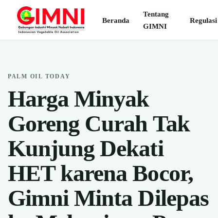
Tentang
Beranda
Regulasi
GIMNI
PALM OIL TODAY
Harga Minyak
Goreng Curah Tak
Kunjung Dekati
HET karena Bocor,
Gimni Minta Dilepas