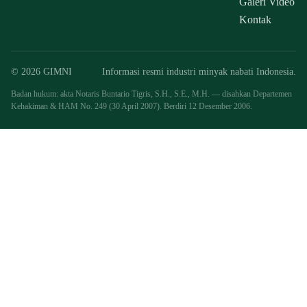
Galeri Video
Kontak
© 2026 GIMNI
Informasi resmi industri minyak nabati Indonesia.
Badan hukum: akta Notaris Buntario Tigris, S.H., S.E., M.H. — disahkan Departemen
Kehakiman & HAM No. 249 (30 April 2007). Berdiri 12 Desember 2006.