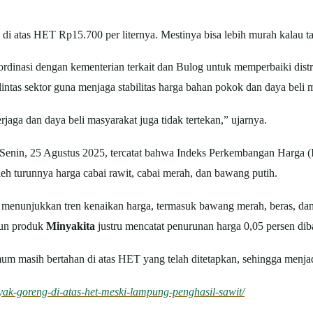
 di atas HET Rp15.700 per liternya. Mestinya bisa lebih murah kalau ta
dinasi dengan kementerian terkait dan Bulog untuk memperbaiki distri
ntas sektor guna menjaga stabilitas harga bahan pokok dan daya beli 
rjaga dan daya beli masyarakat juga tidak tertekan,” ujarnya.
a Senin, 25 Agustus 2025, tercatat bahwa Indeks Perkembangan Harga
leh turunnya harga cabai rawit, cabai merah, dan bawang putih.
 menunjukkan tren kenaikan harga, termasuk bawang merah, beras, d
pun produk
Minyakita
justru mencatat penurunan harga 0,05 persen di
m masih bertahan di atas HET yang telah ditetapkan, sehingga menjad
yak-goreng-di-atas-het-meski-lampung-penghasil-sawit/