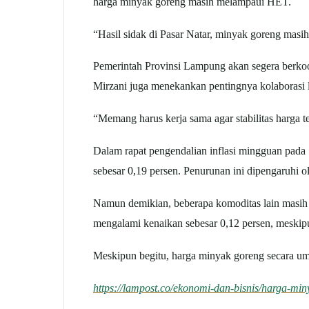
harga minyak goreng masih melampaui HET.
“Hasil sidak di Pasar Natar, minyak goreng masih
Pemerintah Provinsi Lampung akan segera berkoor
Mirzani juga menekankan pentingnya kolaborasi li
“Memang harus kerja sama agar stabilitas harga te
Dalam rapat pengendalian inflasi mingguan pad
sebesar 0,19 persen. Penurunan ini dipengaruhi o
Namun demikian, beberapa komoditas lain masih
mengalami kenaikan sebesar 0,12 persen, meski
Meskipun begitu, harga minyak goreng secara umu
https://lampost.co/ekonomi-dan-bisnis/harga-min