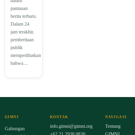
dalam
pantauan
berita terbaru.
Dalam 24
jam terakhir,
pemberitaan
publik
memperlihatkan
bahwa…
GIMNI
KONTAK
NAVIGASI
info.gimni@gimni.org
Tentang
Gabungan
+62 21 2938 0830
GIMNI