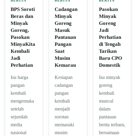
BERITA
BERITA
BERITA
BPS Soroti
Cadangan
Pasokan
Beras dan
Minyak
Minyak
Minyak
Goreng
Goreng
Goreng,
Masuk
Jadi
Pasokan
Pantauan
Perhatian
MinyaKita
Pangan
di Tengah
Kembali
Saat
Tarikan
Jadi
Musim
Baru CPO
Perhatian
Kemarau
Domestik
Isu harga
Kesiapan
Isu minyak
pangan
cadangan
goreng
kembali
pangan
kembali
mengemuka
kembali
muncul
setelah
menjadi
dalam
sejumlah
sorotan
pantauan
media
memasuki
berita terbaru,
nasional
musim
bersamaan