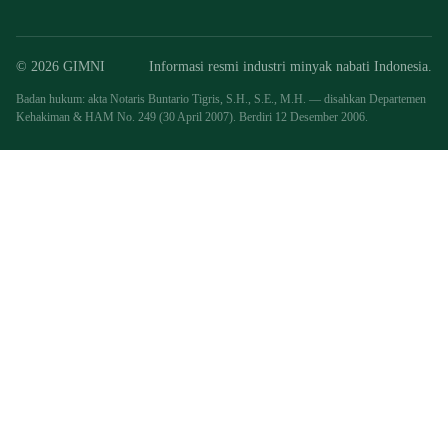
© 2026 GIMNI
Informasi resmi industri minyak nabati Indonesia.
Badan hukum: akta Notaris Buntario Tigris, S.H., S.E., M.H. — disahkan Departemen
Kehakiman & HAM No. 249 (30 April 2007). Berdiri 12 Desember 2006.