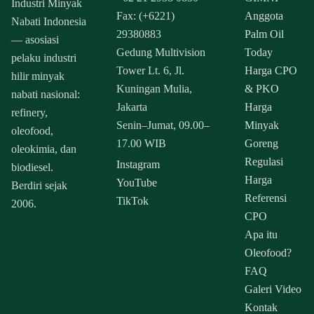
Industri Minyak
Fax: (+6221)
Anggota
Nabati Indonesia
29380883
Palm Oil
— asosiasi
Gedung Multivision
Today
pelaku industri
Tower Lt. 6, Jl.
Harga CPO
hilir minyak
Kuningan Mulia,
& PKO
nabati nasional:
Jakarta
Harga
refinery,
Senin–Jumat, 09.00–
Minyak
oleofood,
17.00 WIB
Goreng
oleokimia, dan
Regulasi
Instagram
biodiesel.
Harga
YouTube
Berdiri sejak
Referensi
TikTok
2006.
CPO
Apa itu
Oleofood?
FAQ
Galeri Video
Kontak