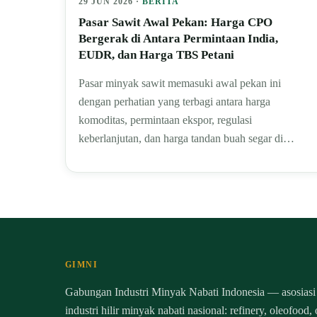
29 JUN 2026 ·
BERITA
Pasar Sawit Awal Pekan: Harga CPO
Bergerak di Antara Permintaan India,
EUDR, dan Harga TBS Petani
Pasar minyak sawit memasuki awal pekan ini
dengan perhatian yang terbagi antara harga
komoditas, permintaan ekspor, regulasi
keberlanjutan, dan harga tandan buah segar di…
GIMNI
Gabungan Industri Minyak Nabati Indonesia — asosiasi
industri hilir minyak nabati nasional: refinery, oleofood,