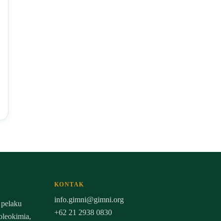
KONTAK
info.gimni@gimni.org
 pelaku
+62 21 2938 0830
 oleokimia,