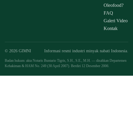
Oleofood?
FAQ
Galeri Video
Kontak
© 2026 GIMNI
Informasi resmi industri minyak nabati Indonesia.
Badan hukum: akta Notaris Buntario Tigris, S.H., S.E., M.H. — disahkan Departemen
Kehakiman & HAM No. 249 (30 April 2007). Berdiri 12 Desember 2006.