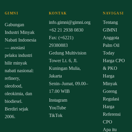
GIMNI
KONTAK
NAVIGASI
info.gimni@gimni.org
Tentang
Gabungan
+62 21 2938 0830
GIMNI
Industri Minyak
Fax: (+6221)
Anggota
Nabati Indonesia
29380883
Palm Oil
— asosiasi
Gedung Multivision
Today
pelaku industri
Tower Lt. 6, Jl.
Harga CPO
hilir minyak
Kuningan Mulia,
& PKO
nabati nasional:
Jakarta
Harga
refinery,
Senin–Jumat, 09.00–
Minyak
oleofood,
17.00 WIB
Goreng
oleokimia, dan
Regulasi
Instagram
biodiesel.
Harga
YouTube
Berdiri sejak
Referensi
TikTok
2006.
CPO
Apa itu