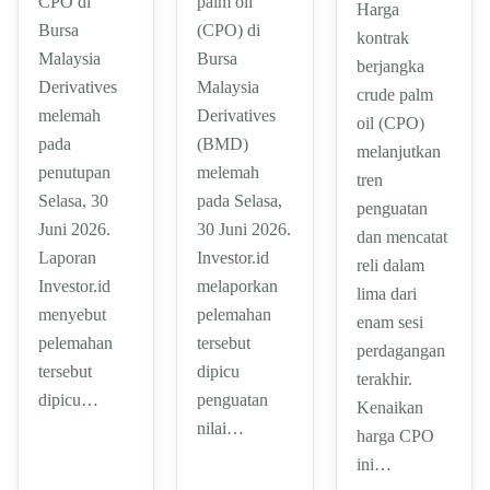
CPO di
palm oil
Harga
Bursa
(CPO) di
kontrak
Malaysia
Bursa
berjangka
Derivatives
Malaysia
crude palm
melemah
Derivatives
oil (CPO)
pada
(BMD)
melanjutkan
penutupan
melemah
tren
Selasa, 30
pada Selasa,
penguatan
Juni 2026.
30 Juni 2026.
dan mencatat
Laporan
Investor.id
reli dalam
Investor.id
melaporkan
lima dari
menyebut
pelemahan
enam sesi
pelemahan
tersebut
perdagangan
tersebut
dipicu
terakhir.
dipicu…
penguatan
Kenaikan
nilai…
harga CPO
ini…