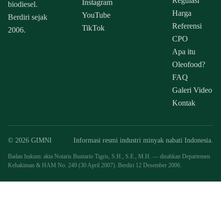
Regulasi
Instagram
biodiesel.
Harga
YouTube
Berdiri sejak
Referensi
TikTok
2006.
CPO
Apa itu
Oleofood?
FAQ
Galeri Video
Kontak
© 2026 GIMNI
Informasi resmi industri minyak nabati Indonesia.
Badan hukum: akta Notaris Buntario Tigris, S.H., S.E., M.H. — disahkan Departemen
Kehakiman & HAM No. 249 (30 April 2007). Berdiri 12 Desember 2006.