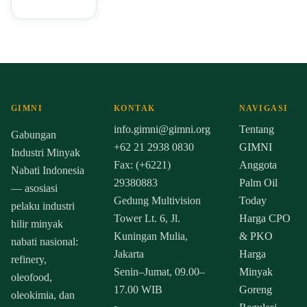
GIMNI
KONTAK
NAVIGASI
info.gimni@gimni.org
Tentang
Gabungan
+62 21 2938 0830
GIMNI
Industri Minyak
Fax: (+6221)
Anggota
Nabati Indonesia
29380883
Palm Oil
— asosiasi
Gedung Multivision
Today
pelaku industri
Tower Lt. 6, Jl.
Harga CPO
hilir minyak
Kuningan Mulia,
& PKO
nabati nasional:
Jakarta
Harga
refinery,
Senin–Jumat, 09.00–
Minyak
oleofood,
17.00 WIB
Goreng
oleokimia, dan