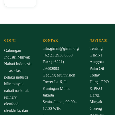
GIMNI
KONTAK
NAVIGASI
info.gimni@gimni.org
Tentang
Gabungan
+62 21 2938 0830
GIMNI
Industri Minyak
Fax: (+6221)
Anggota
Nabati Indonesia
29380883
Palm Oil
— asosiasi
Gedung Multivision
Today
pelaku industri
Tower Lt. 6, Jl.
Harga CPO
hilir minyak
Kuningan Mulia,
& PKO
nabati nasional:
Jakarta
Harga
refinery,
Senin–Jumat, 09.00–
Minyak
oleofood,
17.00 WIB
Goreng
oleokimia, dan