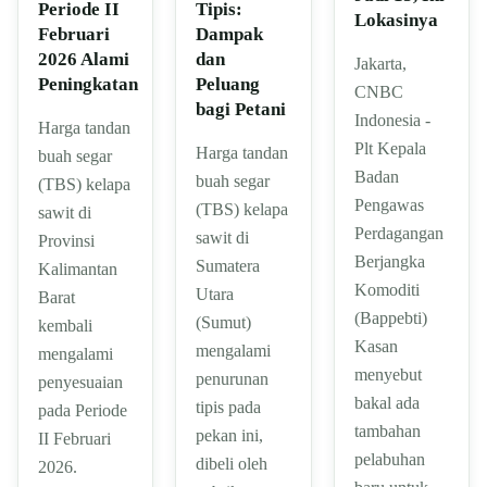
Tipis:
Periode II
Lokasinya
Dampak
Februari
dan
2026 Alami
Jakarta,
Peluang
Peningkatan
CNBC
bagi Petani
Indonesia -
Harga tandan
Plt Kepala
Harga tandan
buah segar
Badan
buah segar
(TBS) kelapa
Pengawas
(TBS) kelapa
sawit di
Perdagangan
sawit di
Provinsi
Berjangka
Sumatera
Kalimantan
Komoditi
Utara
Barat
(Bappebti)
(Sumut)
kembali
Kasan
mengalami
mengalami
menyebut
penurunan
penyesuaian
bakal ada
tipis pada
pada Periode
tambahan
pekan ini,
II Februari
pelabuhan
dibeli oleh
2026.