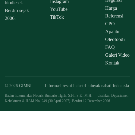
Regulasi
Instagram
biodiesel.
Harga
YouTube
Berdiri sejak
Referensi
TikTok
2006.
CPO
Apa itu
Oleofood?
FAQ
Galeri Video
Kontak
© 2026 GIMNI
Informasi resmi industri minyak nabati Indonesia.
Badan hukum: akta Notaris Buntario Tigris, S.H., S.E., M.H. — disahkan Departemen
Kehakiman & HAM No. 249 (30 April 2007). Berdiri 12 Desember 2006.