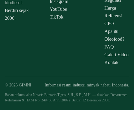
Regulasi
Instagram
biodiesel.
Harga
YouTube
Berdiri sejak
Referensi
TikTok
2006.
CPO
Apa itu
Oleofood?
FAQ
Galeri Video
Kontak
© 2026 GIMNI
Informasi resmi industri minyak nabati Indonesia.
Badan hukum: akta Notaris Buntario Tigris, S.H., S.E., M.H. — disahkan Departemen
Kehakiman & HAM No. 249 (30 April 2007). Berdiri 12 Desember 2006.