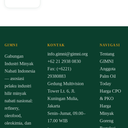
GIMNI
KONTAK
NAVIGASI
info.gimni@gimni.org
Tentang
Gabungan
+62 21 2938 0830
GIMNI
Industri Minyak
Fax: (+6221)
Anggota
Nabati Indonesia
29380883
Palm Oil
— asosiasi
Gedung Multivision
Today
pelaku industri
Tower Lt. 6, Jl.
Harga CPO
hilir minyak
Kuningan Mulia,
& PKO
nabati nasional:
Jakarta
Harga
refinery,
Senin–Jumat, 09.00–
Minyak
oleofood,
17.00 WIB
Goreng
oleokimia, dan