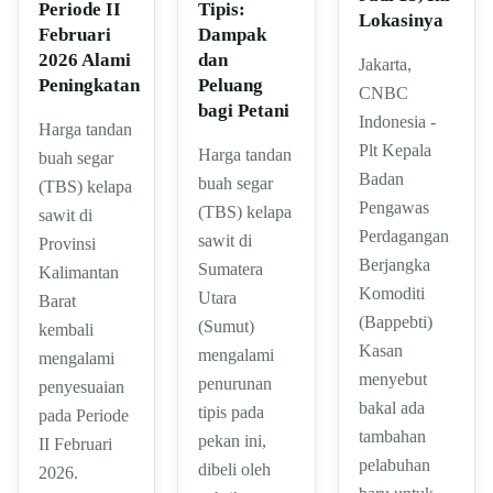
Tipis:
Periode II
Lokasinya
Dampak
Februari
dan
2026 Alami
Jakarta,
Peluang
Peningkatan
CNBC
bagi Petani
Indonesia -
Harga tandan
Plt Kepala
Harga tandan
buah segar
Badan
buah segar
(TBS) kelapa
Pengawas
(TBS) kelapa
sawit di
Perdagangan
sawit di
Provinsi
Berjangka
Sumatera
Kalimantan
Komoditi
Utara
Barat
(Bappebti)
(Sumut)
kembali
Kasan
mengalami
mengalami
menyebut
penurunan
penyesuaian
bakal ada
tipis pada
pada Periode
tambahan
pekan ini,
II Februari
pelabuhan
dibeli oleh
2026.