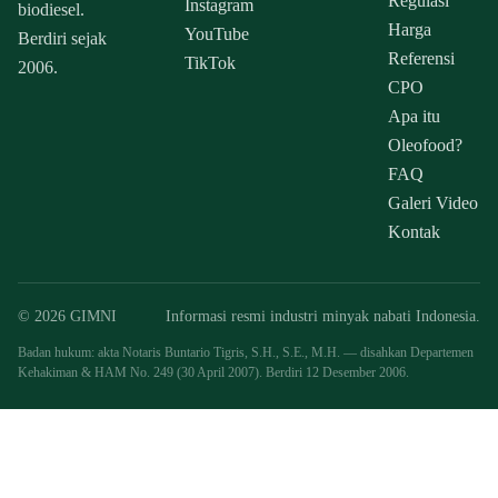
Regulasi
Instagram
biodiesel.
Harga
YouTube
Berdiri sejak
Referensi
TikTok
2006.
CPO
Apa itu
Oleofood?
FAQ
Galeri Video
Kontak
© 2026 GIMNI
Informasi resmi industri minyak nabati Indonesia.
Badan hukum: akta Notaris Buntario Tigris, S.H., S.E., M.H. — disahkan Departemen
Kehakiman & HAM No. 249 (30 April 2007). Berdiri 12 Desember 2006.