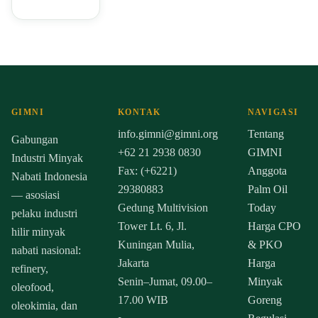
GIMNI
KONTAK
NAVIGASI
info.gimni@gimni.org
Tentang
Gabungan
+62 21 2938 0830
GIMNI
Industri Minyak
Fax: (+6221)
Anggota
Nabati Indonesia
29380883
Palm Oil
— asosiasi
Gedung Multivision
Today
pelaku industri
Tower Lt. 6, Jl.
Harga CPO
hilir minyak
Kuningan Mulia,
& PKO
nabati nasional:
Jakarta
Harga
refinery,
Senin–Jumat, 09.00–
Minyak
oleofood,
17.00 WIB
Goreng
oleokimia, dan