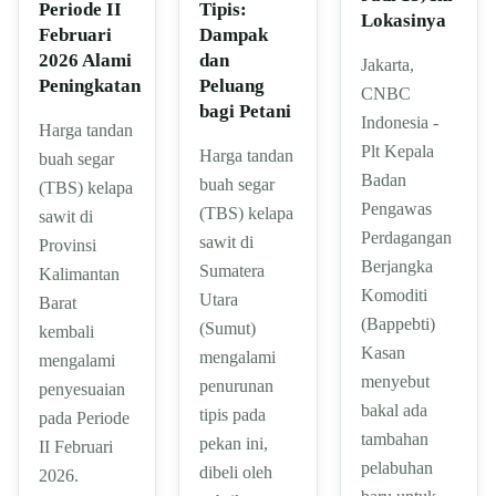
Tipis:
Periode II
Lokasinya
Dampak
Februari
dan
2026 Alami
Jakarta,
Peluang
Peningkatan
CNBC
bagi Petani
Indonesia -
Harga tandan
Plt Kepala
Harga tandan
buah segar
Badan
buah segar
(TBS) kelapa
Pengawas
(TBS) kelapa
sawit di
Perdagangan
sawit di
Provinsi
Berjangka
Sumatera
Kalimantan
Komoditi
Utara
Barat
(Bappebti)
(Sumut)
kembali
Kasan
mengalami
mengalami
menyebut
penurunan
penyesuaian
bakal ada
tipis pada
pada Periode
tambahan
pekan ini,
II Februari
pelabuhan
dibeli oleh
2026.