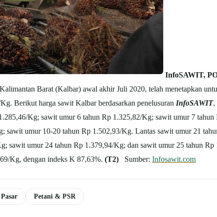
InfoSAWIT, P
limantan Barat (Kalbar) awal akhir Juli 2020, telah menetapkan untuk 
Kg. Berikut harga sawit Kalbar berdasarkan penelusuran
InfoSAWIT
,
1.285,46/Kg; sawit umur 6 tahun Rp 1.325,82/Kg; sawit umur 7 tahun
; sawit umur 10-20 tahun Rp 1.502,93/Kg. Lantas sawit umur 21 tah
Kg; sawit umur 24 tahun Rp 1.379,94/Kg; dan sawit umur 25 tahun R
7,69/Kg, dengan indeks K 87,63%.
(T2)
Sumber:
Infosawit.com
 Pasar
Petani & PSR