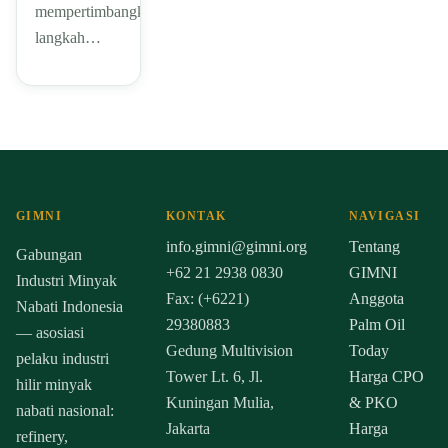
mempertimbangkan
langkah…
GIMNI
KONTAK
NAVIGASI
info.gimni@gimni.org
Tentang
Gabungan
+62 21 2938 0830
GIMNI
Industri Minyak
Fax: (+6221)
Anggota
Nabati Indonesia
29380883
Palm Oil
— asosiasi
Gedung Multivision
Today
pelaku industri
Tower Lt. 6, Jl.
Harga CPO
hilir minyak
Kuningan Mulia,
& PKO
nabati nasional:
Jakarta
Harga
refinery,