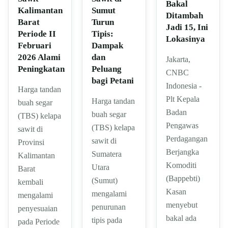
Bakal
Sumut
Kalimantan
Ditambah
Turun
Barat
Jadi 15, Ini
Tipis:
Periode II
Lokasinya
Dampak
Februari
dan
2026 Alami
Jakarta,
Peluang
Peningkatan
CNBC
bagi Petani
Indonesia -
Harga tandan
Plt Kepala
Harga tandan
buah segar
Badan
buah segar
(TBS) kelapa
Pengawas
(TBS) kelapa
sawit di
Perdagangan
sawit di
Provinsi
Berjangka
Sumatera
Kalimantan
Komoditi
Utara
Barat
(Bappebti)
(Sumut)
kembali
Kasan
mengalami
mengalami
menyebut
penurunan
penyesuaian
bakal ada
tipis pada
pada Periode