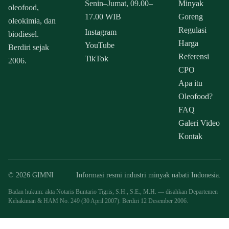
Senin–Jumat, 09.00–
Minyak
oleofood,
17.00 WIB
Goreng
oleokimia, dan
Regulasi
Instagram
biodiesel.
Harga
YouTube
Berdiri sejak
Referensi
TikTok
2006.
CPO
Apa itu
Oleofood?
FAQ
Galeri Video
Kontak
© 2026 GIMNI
Informasi resmi industri minyak nabati Indonesia.
Badan hukum: akta Notaris Buntario Tigris, S.H., S.E., M.H. — disahkan Departemen
Kehakiman & HAM No. 249 (30 April 2007). Berdiri 12 Desember 2006.