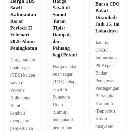
Harga
Harga TBS
Bursa CPO
Sawit di
Sawit
Bakal
Sumut
Kalimantan
Ditambah
Turun
Barat
Jadi 15, Ini
Tipis:
Periode II
Lokasinya
Dampak
Februari
dan
2026 Alami
Jakarta,
Peluang
Peningkatan
CNBC
bagi Petani
Indonesia -
Harga tandan
Plt Kepala
Harga tandan
buah segar
Badan
buah segar
(TBS) kelapa
Pengawas
(TBS) kelapa
sawit di
Perdagangan
sawit di
Provinsi
Berjangka
Sumatera
Kalimantan
Komoditi
Utara
Barat
(Bappebti)
(Sumut)
kembali
Kasan
mengalami
mengalami
menyebut
penurunan
penyesuaian