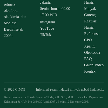
Jakarta
Harga
refinery,
Senin–Jumat, 09.00–
Minyak
oleofood,
17.00 WIB
Goreng
oleokimia, dan
Regulasi
Instagram
biodiesel.
Harga
YouTube
Berdiri sejak
Referensi
TikTok
2006.
CPO
Apa itu
Oleofood?
FAQ
Galeri Video
Kontak
© 2026 GIMNI
Informasi resmi industri minyak nabati Indonesia.
Badan hukum: akta Notaris Buntario Tigris, S.H., S.E., M.H. — disahkan Departemen
Kehakiman & HAM No. 249 (30 April 2007). Berdiri 12 Desember 2006.