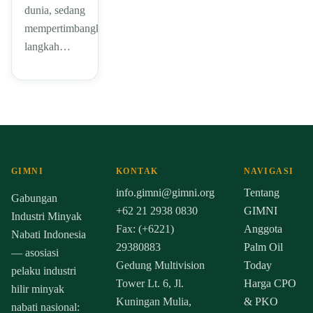
dunia, sedang
mempertimbangkan
langkah…
GIMNI
KONTAK
NAVIGASI
info.gimni@gimni.org
Tentang
Gabungan
+62 21 2938 0830
GIMNI
Industri Minyak
Fax: (+6221)
Anggota
Nabati Indonesia
29380883
Palm Oil
— asosiasi
Gedung Multivision
Today
pelaku industri
Tower Lt. 6, Jl.
Harga CPO
hilir minyak
Kuningan Mulia,
& PKO
nabati nasional: