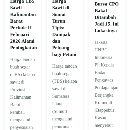
Harga
Harga TBS
Bursa CPO
Sawit di
Sawit
Bakal
Sumut
Kalimantan
Ditambah
Turun
Barat
Jadi 15, Ini
Tipis:
Periode II
Lokasinya
Dampak
Februari
dan
2026 Alami
Jakarta,
Peluang
Peningkatan
CNBC
bagi Petani
Indonesia -
Harga tandan
Plt Kepala
Harga tandan
buah segar
Badan
buah segar
(TBS) kelapa
Pengawas
(TBS) kelapa
sawit di
Perdagangan
sawit di
Provinsi
Berjangka
Sumatera
Kalimantan
Komoditi
Utara
Barat
(Bappebti)
(Sumut)
kembali
Kasan
mengalami
mengalami
menyebut
penurunan
penyesuaian