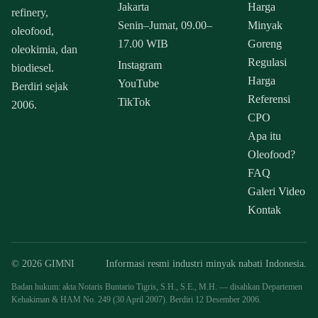
Jakarta
Harga
refinery,
Senin–Jumat, 09.00–
Minyak
oleofood,
17.00 WIB
Goreng
oleokimia, dan
Regulasi
Instagram
biodiesel.
Harga
YouTube
Berdiri sejak
Referensi
TikTok
2006.
CPO
Apa itu
Oleofood?
FAQ
Galeri Video
Kontak
© 2026 GIMNI
Informasi resmi industri minyak nabati Indonesia.
Badan hukum: akta Notaris Buntario Tigris, S.H., S.E., M.H. — disahkan Departemen
Kehakiman & HAM No. 249 (30 April 2007). Berdiri 12 Desember 2006.