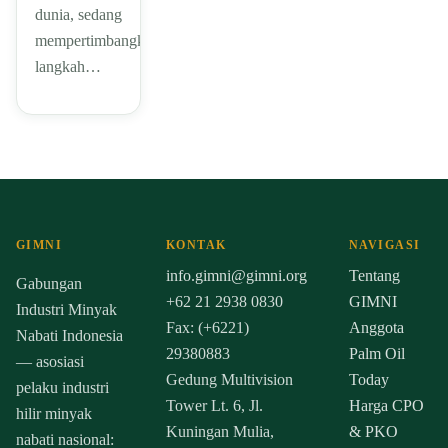
dunia, sedang
mempertimbangkan
langkah…
GIMNI
KONTAK
NAVIGASI
info.gimni@gimni.org
Tentang
Gabungan
+62 21 2938 0830
GIMNI
Industri Minyak
Fax: (+6221)
Anggota
Nabati Indonesia
29380883
Palm Oil
— asosiasi
Gedung Multivision
Today
pelaku industri
Tower Lt. 6, Jl.
Harga CPO
hilir minyak
Kuningan Mulia,
& PKO
nabati nasional: