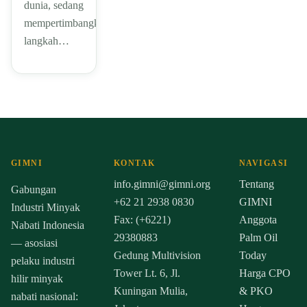
dunia, sedang
mempertimbangkan
langkah…
GIMNI
KONTAK
NAVIGASI
info.gimni@gimni.org
Tentang
Gabungan
+62 21 2938 0830
GIMNI
Industri Minyak
Fax: (+6221)
Anggota
Nabati Indonesia
29380883
Palm Oil
— asosiasi
Gedung Multivision
Today
pelaku industri
Tower Lt. 6, Jl.
Harga CPO
hilir minyak
Kuningan Mulia,
& PKO
nabati nasional: