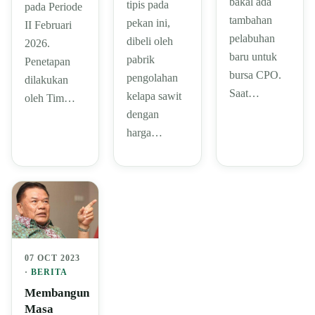
bakal ada
tipis pada
pada Periode
tambahan
pekan ini,
II Februari
pelabuhan
dibeli oleh
2026.
baru untuk
pabrik
Penetapan
bursa CPO.
pengolahan
dilakukan
Saat…
kelapa sawit
oleh Tim…
dengan
harga…
07 OCT 2023
·
BERITA
Membangun
Masa