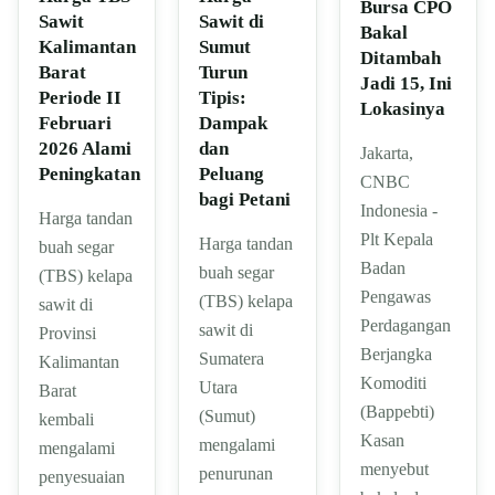
Bursa CPO
Sawit di
Sawit
Bakal
Sumut
Kalimantan
Ditambah
Turun
Barat
Jadi 15, Ini
Tipis:
Periode II
Lokasinya
Dampak
Februari
dan
2026 Alami
Jakarta,
Peluang
Peningkatan
CNBC
bagi Petani
Indonesia -
Harga tandan
Plt Kepala
Harga tandan
buah segar
Badan
buah segar
(TBS) kelapa
Pengawas
(TBS) kelapa
sawit di
Perdagangan
sawit di
Provinsi
Berjangka
Sumatera
Kalimantan
Komoditi
Utara
Barat
(Bappebti)
(Sumut)
kembali
Kasan
mengalami
mengalami
menyebut
penurunan
penyesuaian