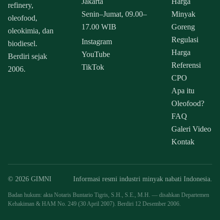
Jakarta
Harga
refinery,
Senin–Jumat, 09.00–
Minyak
oleofood,
17.00 WIB
Goreng
oleokimia, dan
Regulasi
Instagram
biodiesel.
Harga
YouTube
Berdiri sejak
Referensi
TikTok
2006.
CPO
Apa itu
Oleofood?
FAQ
Galeri Video
Kontak
© 2026 GIMNI
Informasi resmi industri minyak nabati Indonesia.
Badan hukum: akta Notaris Buntario Tigris, S.H., S.E., M.H. — disahkan Departemen
Kehakiman & HAM No. 249 (30 April 2007). Berdiri 12 Desember 2006.