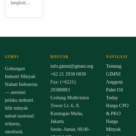
langkah…
GIMNI
KONTAK
NAVIGASI
info.gimni@gimni.org
Tentang
Gabungan
+62 21 2938 0830
GIMNI
Industri Minyak
Fax: (+6221)
Anggota
Nabati Indonesia
29380883
Palm Oil
— asosiasi
Gedung Multivision
Today
pelaku industri
Tower Lt. 6, Jl.
Harga CPO
hilir minyak
Kuningan Mulia,
& PKO
nabati nasional:
Jakarta
Harga
refinery,
Senin–Jumat, 09.00–
Minyak
oleofood,