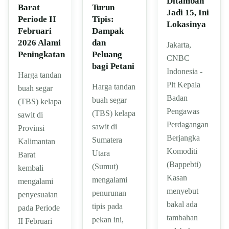
Ditambah
Turun
Barat
Jadi 15, Ini
Tipis:
Periode II
Lokasinya
Dampak
Februari
dan
2026 Alami
Jakarta,
Peluang
Peningkatan
CNBC
bagi Petani
Indonesia -
Harga tandan
Plt Kepala
Harga tandan
buah segar
Badan
buah segar
(TBS) kelapa
Pengawas
(TBS) kelapa
sawit di
Perdagangan
sawit di
Provinsi
Berjangka
Sumatera
Kalimantan
Komoditi
Utara
Barat
(Bappebti)
(Sumut)
kembali
Kasan
mengalami
mengalami
menyebut
penurunan
penyesuaian
bakal ada
tipis pada
pada Periode
tambahan
pekan ini,
II Februari