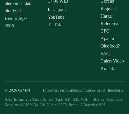
17.00 WIB
Goreng
oleokimia, dan
Regulasi
Instagram
biodiesel.
Harga
YouTube
Berdiri sejak
Referensi
TikTok
2006.
CPO
Apa itu
Oleofood?
FAQ
Galeri Video
Kontak
© 2026 GIMNI
Informasi resmi industri minyak nabati Indonesia.
Badan hukum: akta Notaris Buntario Tigris, S.H., S.E., M.H. — disahkan Departemen
Kehakiman & HAM No. 249 (30 April 2007). Berdiri 12 Desember 2006.