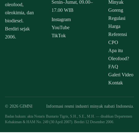
Senin–Jumat, 09.00–
Minyak
oleofood,
17.00 WIB
Goreng
oleokimia, dan
Regulasi
Instagram
biodiesel.
Harga
YouTube
Berdiri sejak
Referensi
TikTok
2006.
CPO
Apa itu
Oleofood?
FAQ
Galeri Video
Kontak
© 2026 GIMNI
Informasi resmi industri minyak nabati Indonesia.
Badan hukum: akta Notaris Buntario Tigris, S.H., S.E., M.H. — disahkan Departemen
Kehakiman & HAM No. 249 (30 April 2007). Berdiri 12 Desember 2006.