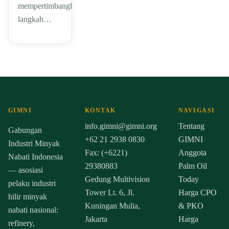
mempertimbangkan
langkah…
GIMNI
KONTAK
NAVIGASI
info.gimni@gimni.org
Tentang
Gabungan
+62 21 2938 0830
GIMNI
Industri Minyak
Fax: (+6221)
Anggota
Nabati Indonesia
29380883
Palm Oil
— asosiasi
Gedung Multivision
Today
pelaku industri
Tower Lt. 6, Jl.
Harga CPO
hilir minyak
Kuningan Mulia,
& PKO
nabati nasional:
Jakarta
Harga
refinery,