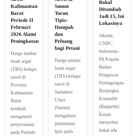
Bakal
Sumut
Kalimantan
Ditambah
Turun
Barat
Jadi 15, Ini
Tipis:
Periode II
Lokasinya
Dampak
Februari
dan
2026 Alami
Jakarta,
Peluang
Peningkatan
CNBC
bagi Petani
Indonesia -
Harga tandan
Plt Kepala
Harga tandan
buah segar
Badan
buah segar
(TBS) kelapa
Pengawas
(TBS) kelapa
sawit di
Perdagangan
sawit di
Provinsi
Berjangka
Sumatera
Kalimantan
Komoditi
Utara
Barat
(Bappebti)
(Sumut)
kembali
Kasan
mengalami
mengalami
menyebut
penurunan
penyesuaian
bakal ada
tipis pada
pada Periode