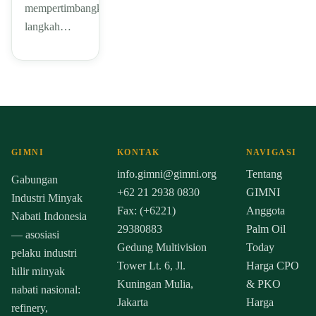
mempertimbangkan
langkah…
GIMNI
KONTAK
NAVIGASI
info.gimni@gimni.org
Tentang
Gabungan
+62 21 2938 0830
GIMNI
Industri Minyak
Fax: (+6221)
Anggota
Nabati Indonesia
29380883
Palm Oil
— asosiasi
Gedung Multivision
Today
pelaku industri
Tower Lt. 6, Jl.
Harga CPO
hilir minyak
Kuningan Mulia,
& PKO
nabati nasional:
Jakarta
Harga
refinery,