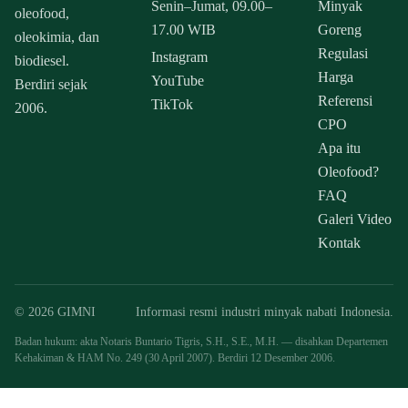
Senin–Jumat, 09.00–
Minyak
oleofood,
17.00 WIB
Goreng
oleokimia, dan
Regulasi
Instagram
biodiesel.
Harga
YouTube
Berdiri sejak
Referensi
TikTok
2006.
CPO
Apa itu
Oleofood?
FAQ
Galeri Video
Kontak
© 2026 GIMNI
Informasi resmi industri minyak nabati Indonesia.
Badan hukum: akta Notaris Buntario Tigris, S.H., S.E., M.H. — disahkan Departemen
Kehakiman & HAM No. 249 (30 April 2007). Berdiri 12 Desember 2006.