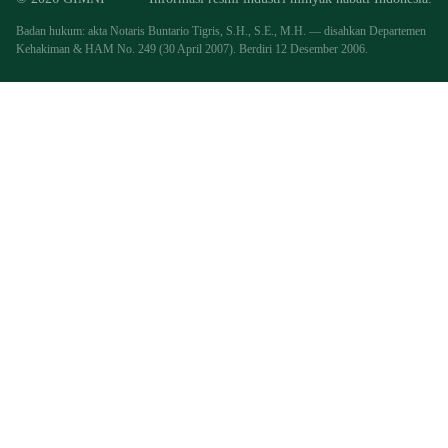
Badan hukum: akta Notaris Buntario Tigris, S.H., S.E., M.H. — disahkan Departemen
Kehakiman & HAM No. 249 (30 April 2007). Berdiri 12 Desember 2006.