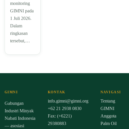
monitoring
GIMNI pada
1 Juli 2026.
Dalam
ringkasan
tersebut,…
GIMNI
KONTAK
NAVIGASI
info.gimni@gimni.org
Tentang
Gabungan
+62 21 2938 0830
GIMNI
Industri Minyak
Fax: (+6221)
Anggota
Nabati Indonesia
29380883
Palm Oil
— asosiasi