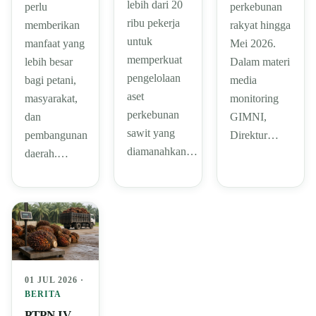
lebih dari 20
perlu
perkebunan
ribu pekerja
memberikan
rakyat hingga
untuk
manfaat yang
Mei 2026.
memperkuat
lebih besar
Dalam materi
pengelolaan
bagi petani,
media
aset
masyarakat,
monitoring
perkebunan
dan
GIMNI,
sawit yang
pembangunan
Direktur…
diamanahkan…
daerah.…
01 JUL 2026 ·
BERITA
PTPN IV