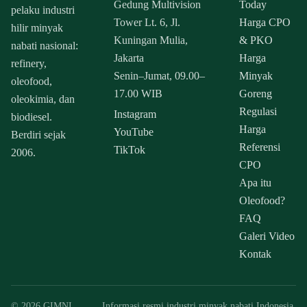
Gedung Multivision
Today
pelaku industri
Tower Lt. 6, Jl.
Harga CPO
hilir minyak
Kuningan Mulia,
& PKO
nabati nasional:
Jakarta
Harga
refinery,
Senin–Jumat, 09.00–
Minyak
oleofood,
17.00 WIB
Goreng
oleokimia, dan
Regulasi
Instagram
biodiesel.
Harga
YouTube
Berdiri sejak
Referensi
TikTok
2006.
CPO
Apa itu
Oleofood?
FAQ
Galeri Video
Kontak
© 2026 GIMNI
Informasi resmi industri minyak nabati Indonesia.