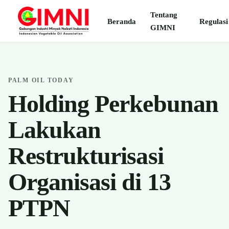
Tentang
Beranda
Regulasi
GIMNI
PALM OIL TODAY
Holding Perkebunan
Lakukan
Restrukturisasi
Organisasi di 13
PTPN