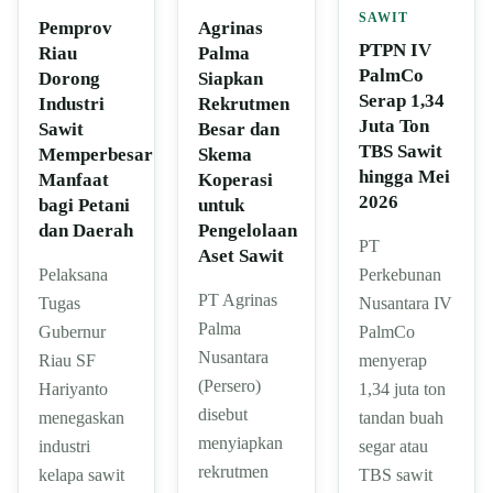
SAWIT
Pemprov
Agrinas
PTPN IV
Riau
Palma
PalmCo
Dorong
Siapkan
Serap 1,34
Industri
Rekrutmen
Juta Ton
Sawit
Besar dan
TBS Sawit
Memperbesar
Skema
hingga Mei
Manfaat
Koperasi
2026
bagi Petani
untuk
dan Daerah
Pengelolaan
PT
Aset Sawit
Pelaksana
Perkebunan
PT Agrinas
Tugas
Nusantara IV
Palma
Gubernur
PalmCo
Nusantara
Riau SF
menyerap
(Persero)
Hariyanto
1,34 juta ton
disebut
menegaskan
tandan buah
menyiapkan
industri
segar atau
rekrutmen
kelapa sawit
TBS sawit