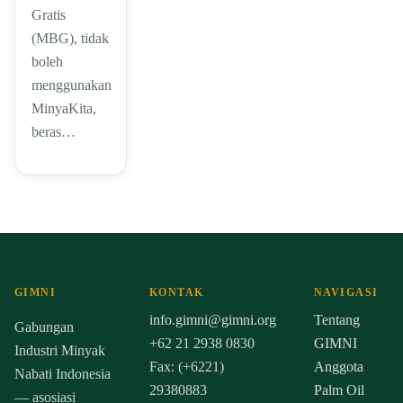
Gratis
(MBG), tidak
boleh
menggunakan
MinyaKita,
beras…
GIMNI
KONTAK
NAVIGASI
info.gimni@gimni.org
Tentang
Gabungan
+62 21 2938 0830
GIMNI
Industri Minyak
Fax: (+6221)
Anggota
Nabati Indonesia
29380883
Palm Oil
— asosiasi