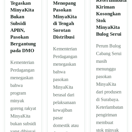
Keterlambatan
Tegaskan
Menopang
Kiriman
MinyaKita
Pasokan
Kosongkan
Bukan
MinyaKita
Stok
Subsidi
di Tengah
MinyaKita
APBN,
Sorotan
Bulog Serui
Pasokan
Distribusi
Bergantung
Perum Bulog
Kementerian
pada DMO
Cabang Serui
Perdagangan
masih
Kementerian
menegaskan
menunggu
Perdagangan
bahwa
pasokan
menegaskan
pasokan
MinyaKita
bahwa
MinyaKita
dari produsen
program
berasal dari
di Surabaya.
minyak
pelaksanaan
Keterlambatan
goreng rakyat
kewajiban
pengiriman
MinyaKita
pasar
membuat
bukan subsidi
domestik atau
stok minyak
yang dibiayai