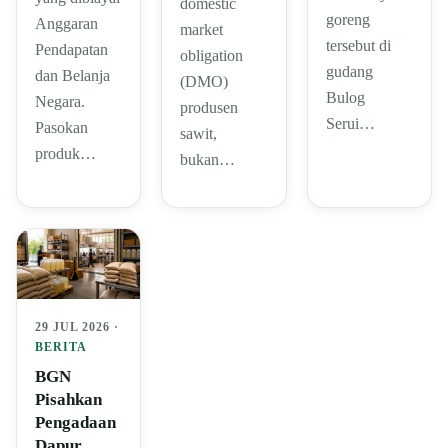
domestic
goreng
Anggaran
market
tersebut di
Pendapatan
obligation
gudang
dan Belanja
(DMO)
Bulog
Negara.
produsen
Serui…
Pasokan
sawit,
produk…
bukan…
29 JUL 2026 ·
BERITA
BGN
Pisahkan
Pengadaan
Dapur