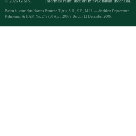
© 2026 GIMNI
Informasi resmi industri minyak nabati Indonesia.
Badan hukum: akta Notaris Buntario Tigris, S.H., S.E., M.H. — disahkan Departemen
Kehakiman & HAM No. 249 (30 April 2007). Berdiri 12 Desember 2006.