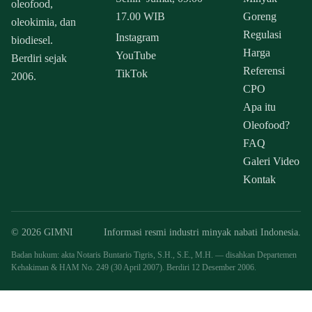
oleofood,
17.00 WIB
Goreng
oleokimia, dan
Regulasi
Instagram
biodiesel.
Harga
YouTube
Berdiri sejak
Referensi
TikTok
2006.
CPO
Apa itu
Oleofood?
FAQ
Galeri Video
Kontak
© 2026 GIMNI
Informasi resmi industri minyak nabati Indonesia.
Badan hukum: akta Notaris Buntario Tigris, S.H., S.E., M.H. — disahkan Departemen
Kehakiman & HAM No. 249 (30 April 2007). Berdiri 12 Desember 2006.