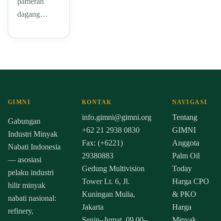
pameran
dagang…
GIMNI
KONTAK
NAVIGASI
info.gimni@gimni.org
Tentang
Gabungan
+62 21 2938 0830
GIMNI
Industri Minyak
Fax: (+6221)
Anggota
Nabati Indonesia
29380883
Palm Oil
— asosiasi
Gedung Multivision
Today
pelaku industri
Tower Lt. 6, Jl.
Harga CPO
hilir minyak
Kuningan Mulia,
& PKO
nabati nasional:
Jakarta
Harga
refinery,
Senin–Jumat, 09.00–
Minyak