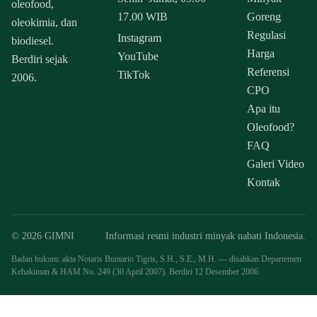
oleofood,
17.00 WIB
Goreng
oleokimia, dan
Regulasi
Instagram
biodiesel.
Harga
YouTube
Berdiri sejak
Referensi
TikTok
2006.
CPO
Apa itu
Oleofood?
FAQ
Galeri Video
Kontak
© 2026 GIMNI
Informasi resmi industri minyak nabati Indonesia.
Badan hukum: akta Notaris Buntario Tigris, S.H., S.E., M.H. — disahkan Departemen
Kehakiman & HAM No. 249 (30 April 2007). Berdiri 12 Desember 2006.