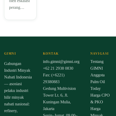
oleh eskalasi
perang…
GIMNI
KONTAK
NAVIGASI
info.gimni@gimni.org
Tentang
Gabungan
+62 21 2938 0830
GIMNI
Industri Minyak
Fax: (+6221)
Anggota
Nabati Indonesia
29380883
Palm Oil
— asosiasi
Gedung Multivision
Today
pelaku industri
Tower Lt. 6, Jl.
Harga CPO
hilir minyak
Kuningan Mulia,
& PKO
nabati nasional:
Jakarta
Harga
refinery,
Senin–Jumat, 09.00–
Minyak