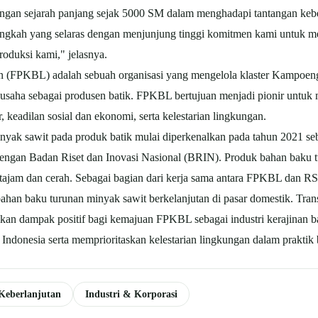
dengan sejarah panjang sejak 5000 SM dalam menghadapi tantangan keber
ngkah yang selaras dengan menjunjung tinggi komitmen kami untuk m
roduksi kami," jelasnya.
PKBL) adalah sebuah organisasi yang mengelola klaster Kampoeng 
usaha sebagai produsen batik. FPKBL bertujuan menjadi pionir untuk 
keadilan sosial dan ekonomi, serta kelestarian lingkungan.
inyak sawit pada produk batik mulai diperkenalkan pada tahun 2021 se
gan Badan Riset dan Inovasi Nasional (BRIN). Produk bahan baku turu
 tajam dan cerah. Sebagai bagian dari kerja sama antara FPKBL dan 
ahan baku turunan minyak sawit berkelanjutan di pasar domestik. Tra
ikan dampak positif bagi kemajuan FPKBL sebagai industri kerajinan b
di Indonesia serta memprioritaskan kelestarian lingkungan dalam prakt
Keberlanjutan
Industri & Korporasi