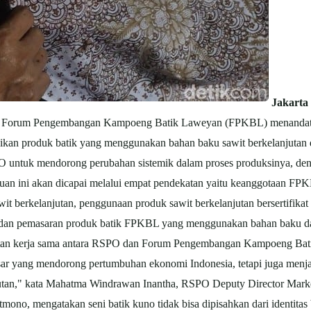
Jakarta
dan Forum Pengembangan Kampoeng Batik Laweyan (FPKBL) menanda
an produk batik yang menggunakan bahan baku sawit berkelanjutan d
untuk mendorong perubahan sistemik dalam proses produksinya, denga
juan ini akan dicapai melalui empat pendekatan yaitu keanggotaan FP
it berkelanjutan, penggunaan produk sawit berkelanjutan bersertifik
t), dan pemasaran produk batik FPKBL yang menggunakan bahan baku dar
an kerja sama antara RSPO dan Forum Pengembangan Kampoeng Batik
besar yang mendorong pertumbuhan ekonomi Indonesia, tetapi juga menjad
jutan," kata Mahatma Windrawan Inantha, RSPO Deputy Director Marke
ono, mengatakan seni batik kuno tidak bisa dipisahkan dari identita