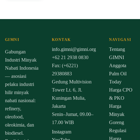
GIMNI
KONTAK
NAVIGASI
info.gimni@gimni.org
Tentang
Gabungan
+62 21 2938 0830
GIMNI
Industri Minyak
Fax: (+6221)
Anggota
Nabati Indonesia
29380883
Palm Oil
— asosiasi
Gedung Multivision
Today
pelaku industri
Tower Lt. 6, Jl.
Harga CPO
hilir minyak
Kuningan Mulia,
& PKO
nabati nasional:
Jakarta
Harga
refinery,
Senin–Jumat, 09.00–
Minyak
oleofood,
17.00 WIB
Goreng
oleokimia, dan
Regulasi
Instagram
biodiesel.
Harga
YouTube