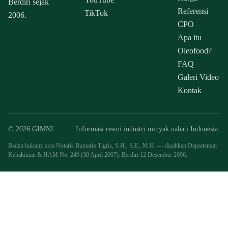
Berdiri sejak
Referensi
TikTok
2006.
CPO
Apa itu
Oleofood?
FAQ
Galeri Video
Kontak
© 2026 GIMNI
Informasi resmi industri minyak nabati Indonesia.
Badan hukum: akta Notaris Buntario Tigris, S.H., S.E., M.H. — disahkan Departemen
Kehakiman & HAM No. 249 (30 April 2007). Berdiri 12 Desember 2006.