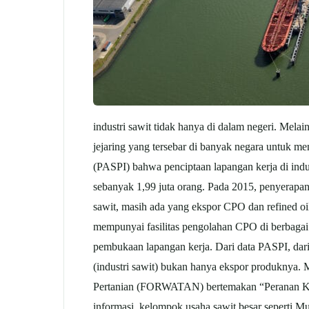
industri sawit tidak hanya di dalam negeri. Melai
jejaring yang tersebar di banyak negara untuk me
(PASPI) bahwa penciptaan lapangan kerja di indus
sebanyak 1,99 juta orang. Pada 2015, penyerapan 
sawit, masih ada yang ekspor CPO dan refined oil.
mempunyai fasilitas pengolahan CPO di berbagai 
pembukaan lapangan kerja. Dari data PASPI, dari 
(industri sawit) bukan hanya ekspor produknya. 
Pertanian (FORWATAN) bertemakan “Peranan Kel
informasi, kelompok usaha sawit besar seperti M