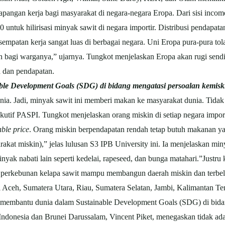
apangan kerja bagi masyarakat di negara-negara Eropa. Dari sisi incom
 untuk hilirisasi minyak sawit di negara importir. Distribusi pendapata
empatan kerja sangat luas di berbagai negara. Uni Eropa pura-pura tola
n bagi warganya,” ujarnya. Tungkot menjelaskan Eropa akan rugi sendi
a dan pendapatan.
ble Development Goals (SDG) di bidang mengatasi persoalan kemis
dunia. Jadi, minyak sawit ini memberi makan ke masyarakat dunia. Tida
ekutif PASPI. Tungkot menjelaskan orang miskin di setiap negara impor
able price
. Orang miskin berpendapatan rendah tetap butuh makanan ya
akat miskin),” jelas lulusan S3 IPB University ini. Ia menjelaskan m
minyak nabati lain seperti kedelai, rapeseed, dan bunga matahari.”Just
ia, perkebunan kelapa sawit mampu membangun daerah miskin dan terbe
 di Aceh, Sumatera Utara, Riau, Sumatera Selatan, Jambi, Kalimantan T
t membantu dunia dalam Sustainable Development Goals (SDG) di bida
ndonesia dan Brunei Darussalam, Vincent Piket, menegaskan tidak ad