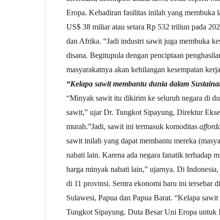
Eropa. Kehadiran fasilitas inilah yang membuka l
US$ 38 miliar atau setara Rp 532 triliun pada 2020
dan Afrika. “Jadi industri sawit juga membuka kes
disana. Begitupula dengan penciptaan penghasila
masyarakatnya akan kehilangan kesempatan kerj
“Kelapa sawit membantu dunia dalam Sustaina
“Minyak sawit itu dikirim ke seluruh negara di 
sawit,” ujar Dr. Tungkot Sipayung, Direktur Eks
murah.”Jadi, sawit ini termasuk komoditas
afford
sawit inilah yang dapat membantu mereka (masyar
nabati lain. Karena ada negara fanatik terhadap 
harga minyak nabati lain,” ujarnya. Di Indones
di 11 provinsi. Sentra ekonomi baru ini tersebar
Sulawesi, Papua dan Papua Barat. “Kelapa sawi
Tungkot Sipayung. Duta Besar Uni Eropa untuk I