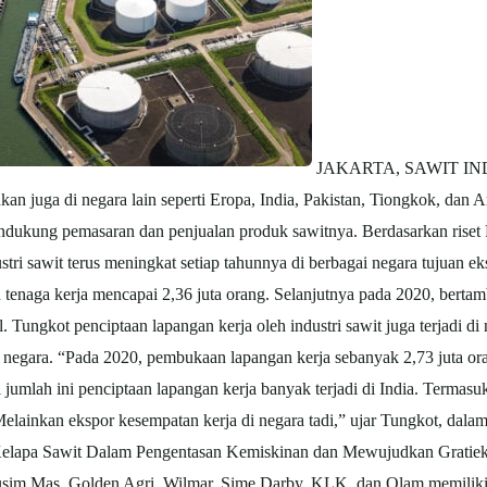
JAKARTA, SAWIT INDON
nkan juga di negara lain seperti Eropa, India, Pakistan, Tiongkok, dan 
ndukung pemasaran dan penjualan produk sawitnya. Berdasarkan riset Pa
tri sawit terus meningkat setiap tahunnya di berbagai negara tujuan ek
tenaga kerja mencapai 2,36 juta orang. Selanjutnya pada 2020, bertam
 Tungkot penciptaan lapangan kerja oleh industri sawit juga terjadi di
negara. “Pada 2020, pembukaan lapangan kerja sebanyak 2,73 juta ora
jumlah ini penciptaan lapangan kerja banyak terjadi di India. Termasuk
Melainkan ekspor kesempatan kerja di negara tadi,” ujar Tungkot, da
apa Sawit Dalam Pengentasan Kemiskinan dan Mewujudkan Gratieks”
usim Mas, Golden Agri, Wilmar, Sime Darby, KLK, dan Olam memiliki fa